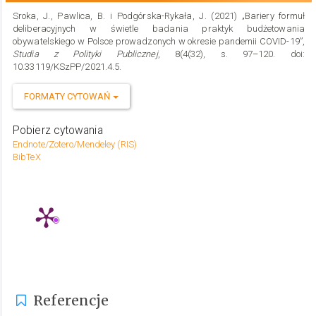
Sroka, J., Pawlica, B. i Podgórska-Rykała, J. (2021) „Bariery formuł
deliberacyjnych w świetle badania praktyk budżetowania
obywatelskiego w Polsce prowadzonych w okresie pandemii COVID-19”,
Studia z Polityki Publicznej
, 8(4(32), s. 97–120. doi:
10.33119/KSzPP/2021.4.5.
FORMATY CYTOWAŃ
Pobierz cytowania
Endnote/Zotero/Mendeley (RIS)
BibTeX
Metrics
Referencje