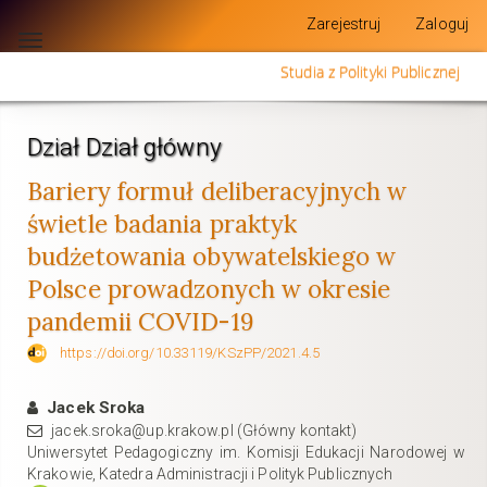
Szybki
Zarejestruj
Zaloguj
skok
Toggle
do
navigation
Studia z Polityki Publicznej
zawartości
strony
Nawigacja
główna
Dział Dział główny
Główna
Bariery formuł deliberacyjnych w
treść
Pasek
świetle badania praktyk
boczny
budżetowania obywatelskiego w
Polsce prowadzonych w okresie
pandemii COVID-19
https://doi.org/10.33119/KSzPP/2021.4.5
Jacek Sroka
jacek.sroka@up.krakow.pl (Główny kontakt)
Uniwersytet Pedagogiczny im. Komisji Edukacji Narodowej w
Krakowie, Katedra Administracji i Polityk Publicznych