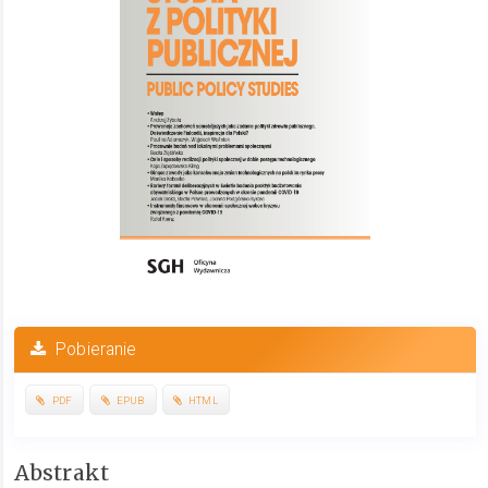
Pobieranie
PDF
EPUB
HTML
Treść
Abstrakt