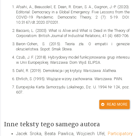
Afsahi, A., Beausoleil, E. Dean, R. Ercan, S. A., Gagnon, J.-P. (2020).
Editorial: Democracy in a Global Emergency: Five Lessons from the
COVID-19 Pandemic. Democratic Theory, 2 (7): 5-19. DOI:
10.3167/dt.2020.070201.
Baccaro, L. (2003). What is Alive and What is Dead in the Theory of
Corporatism. British Journal of Industrial Relations, 41 (4): 683-706.
Baron-Cohen, S. (2015). Teoria zła. O empatii i genezie
okrucieństwa. Sopot: Smak Słowa.
Czub, J. F. (2018). Hybrydowy model funkcjonowania grup interesu
w Unii Europejskiej. Warszawa: Dom Wyd. ELIPSA.
Dahl, R. (2019). Demokracja i jej krytycy. Warszawa: Alatheia.
Ehrlich, S. (1995). Wiążące wzory zachowania. Warszawa: PWN.
Europejska Karta Samorządu Lokalnego, Dz. U. 1994 Nr 124, poz.
607.
Fishkin, J. S. (2009). When the People Speak. Deliberative
READ MORE
Democracy and Public Consultation. Oxford: Oxford University
Press.
Fishkin J. S. (2011). Making Deliberative Democracy Practical:
Inne teksty tego samego autora
Public Consultation and Dispute Resolution. Ohio State Journal on
Dispute Resolution, 4 (26): 611-626.
Jacek Sroka, Beata Pawlica, Wojciech Ufel,
Participatory