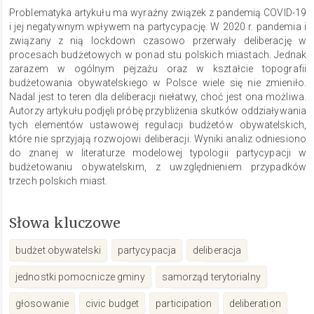
głównego
Problematyka artykułu ma wyraźny związek z pandemią COVID-19
artykułu
i jej negatywnym wpływem na partycypację. W 2020 r. pandemia i
związany z nią lockdown czasowo przerwały deliberację w
procesach budżetowych w ponad stu polskich miastach. Jednak
zarazem w ogólnym pejzażu oraz w kształcie topografii
budżetowania obywatelskiego w Polsce wiele się nie zmieniło.
Nadal jest to teren dla deliberacji niełatwy, choć jest ona możliwa.
Autorzy artykułu podjęli próbę przybliżenia skutków oddziaływania
tych elementów ustawowej regulacji budżetów obywatelskich,
które nie sprzyjają rozwojowi deliberacji. Wyniki analiz odniesiono
do znanej w literaturze modelowej typologii partycypacji w
budżetowaniu obywatelskim, z uwzględnieniem przypadków
trzech polskich miast.
Słowa kluczowe
budżet obywatelski
partycypacja
deliberacja
jednostki pomocnicze gminy
samorząd terytorialny
głosowanie
civic budget
participation
deliberation