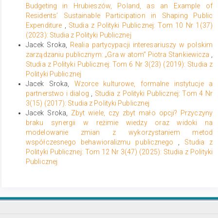
Gardawski, J. (2009). Dialog społeczny w Polsce. Teoria, historia,
Budgeting in Hrubieszów, Poland, as an Example of
praktyka. Warszawa: Departament Dialogu i Partnerstwa
Residents’ Sustainable Participation in Shaping Public
Społecznego MPiPS.
Expenditure
,
Studia z Polityki Publicznej: Tom 10 Nr 1(37)
Gerlich, P. (1992). A Farewell to Corporatism. West European
(2023): Studia z Polityki Publicznej
Politics, 15 (1): 132-146. DOI: 10.1080/01402389208424894.
Jacek Sroka,
Realia partycypacji interesariuszy w polskim
Kavakli, K. C. (2021). Populist Governments and Democratic
zarządzaniu publicznym: „Gra w atom” Piotra Stankiewicza
,
Backsliding during the COVID-19 Pandemic, preprint. DOI:
Studia z Polityki Publicznej: Tom 6 Nr 3(23) (2019): Studia z
10.13140/RG.2.2.31478.01606.
Polityki Publicznej
Kelly, J. (1998). Rethinking Industrial Relations. Mobilization,
Jacek Sroka,
Wzorce kulturowe, formalne instytucje a
Collectivism and Long Waves. London: Routledge.
partnerstwo i dialog
,
Studia z Polityki Publicznej: Tom 4 Nr
3(15) (2017): Studia z Polityki Publicznej
Krenjova, J., Raudla, R. (2013). Participatory Budgeting at the Local
Level: Challenges and Opportunities for New Democracies.
Jacek Sroka,
Zbyt wiele, czy zbyt mało opcji? Przyczyny
Halduskultuur - Administrative Culture, 14 (1): 18-46.
braku synergii w reżimie wiedzy oraz widoki na
modelowanie zmian z wykorzystaniem metod
Kurczewska, U., Jasiecki, K. (red.) (2017). Reprezentacja interesów
współczesnego behawioralizmu publicznego
,
Studia z
gospodarczych i społecznych w Unii Europejskiej. Warszawa: Wyd.
Uniwersytetu Warszawskiego.
Polityki Publicznej: Tom 12 Nr 3(47) (2025): Studia z Polityki
Publicznej
Lijphart, A. (1999). Patterns of Democracy. Government Forms and
Performance in Thirty-Six Countries. New Heaven: Yale University
Press.
Lincoln, A. (1863). The Gettysburg Address.
http://www.abrahamlincolnonline.org/lincoln/speeches/gettysburg.ht
(dostęp: 6.07.2021).