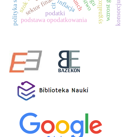
polityka społeczna
sygnalizowanie
sektor finansowy
państwo
inflacja
cit
podatki
podstawa opodatkowania