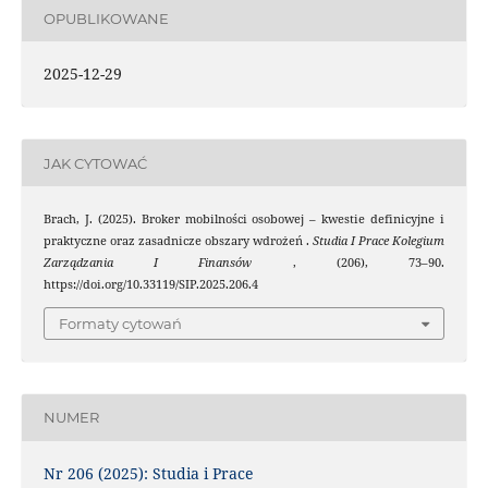
OPUBLIKOWANE
2025-12-29
JAK CYTOWAĆ
Brach, J. (2025). Broker mobilności osobowej – kwestie definicyjne i
praktyczne oraz zasadnicze obszary wdrożeń .
Studia I Prace Kolegium
Zarządzania I Finansów
, (206), 73–90.
https://doi.org/10.33119/SIP.2025.206.4
Formaty cytowań
NUMER
Nr 206 (2025): Studia i Prace