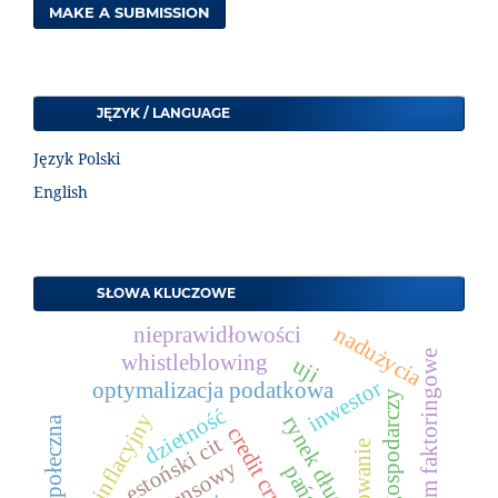
MAKE A SUBMISSION
JĘZYK / LANGUAGE
Język Polski
English
SŁOWA KLUCZOWE
nadużycia
nieprawidłowości
konsorcjum faktoringowe
whistleblowing
uji
inwestor
optymalizacja podatkowa
wzrost gospodarczy
dzietność
szok inflacyjny
rynek długu
credit crunch
estoński cit