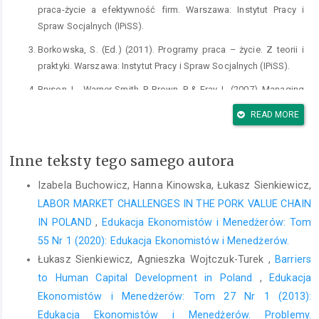
praca-życie a efektywność firm. Warszawa: Instytut Pracy i
Spraw Socjalnych (IPiSS).
Borkowska, S. (Ed.) (2011). Programy praca – życie. Z teorii i
praktyki. Warszawa: Instytut Pracy i Spraw Socjalnych (IPiSS).
Bryson, L., Warner-Smith, P, Brown, P, & Fray, L. (2007). Managing
the work-life roller-coaster: Privatestressor public healthissue?
READ MORE
Social Science & Medicine, 65, 1142–1153.
Clutterbuck, D. (2005). Równowaga między życiem zawodowym
Inne teksty tego samego autora
a osobistym. Przewodnik dla specjalistów do spraw
personalnych. Kraków: Oficyna Ekonomiczna.
Izabela Buchowicz, Hanna Kinowska, Łukasz Sienkiewicz,
Darcy, C., McCarthy, A., Hill, J., & Grady, G. (2012). Work-life
LABOR MARKET CHALLENGES IN THE PORK VALUE CHAIN
balance: One size-fits-all? An exploratory analysis of the
IN POLAND
,
Edukacja Ekonomistów i Menedżerów: Tom
differential effects of career stage. European Management
55 Nr 1 (2020): Edukacja Ekonomistów i Menedżerów.
Journal, 30 (2), 111–120.
Łukasz Sienkiewicz, Agnieszka Wojtczuk-Turek ,
Barriers
Głogosz, D. (2008). Rezultaty programów praca‐życie w krajach
to Human Capital Development in Poland
,
Edukacja
UE – korzyści dla pracowników i ich rodzin. In: C. Sadowska-
Ekonomistów i Menedżerów: Tom 27 Nr 1 (2013):
Snarska (Ed.). Równowaga praca – życie – rodzina. Białystok:
Edukacja Ekonomistów i Menedżerów. Problemy.