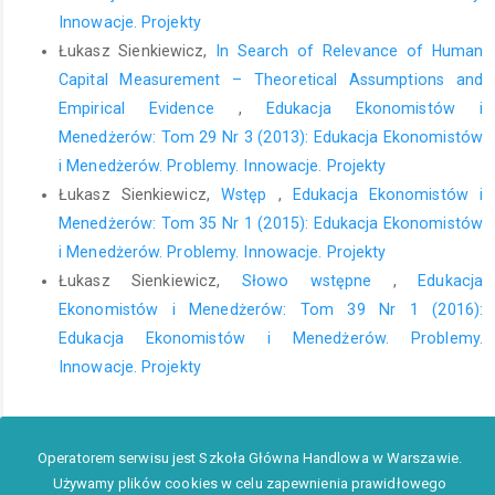
Wydawnictwo Wyższej Szkoły Ekonomicznej w Białymstoku.
Innowacje. Projekty
Głogosz, D. (2011). Zatrudnienie przyjazne rodzinie –
Łukasz Sienkiewicz,
In Search of Relevance of Human
oczekiwania pracujących rodziców. In: C. Sadowska-Snarska,
Capital Measurement – Theoretical Assumptions and
(Ed.). Godzenie życia zawodowego i rodzinnego w Polsce.
Empirical Evidence
,
Edukacja Ekonomistów i
Wydawnictwo Wyższej Szkoły Ekonomicznej w Białymstoku,
Menedżerów: Tom 29 Nr 3 (2013): Edukacja Ekonomistów
Białystok.
i Menedżerów. Problemy. Innowacje. Projekty
Głogosz, D., & Machol-Zajda, L. (2011). Zakłócenia równowagi
Łukasz Sienkiewicz,
Wstęp
,
Edukacja Ekonomistów i
praca-życie i ich skutki w opinii pracodawców. In: S. Borkowska
Menedżerów: Tom 35 Nr 1 (2015): Edukacja Ekonomistów
(Ed.). Programy praca-życie. Z teorii i praktyki. Warszawa: IPiSS.
i Menedżerów. Problemy. Innowacje. Projekty
Greenhaus, H. J., Collins, M. K., & Shaw, D. J. (2003). The relation
Łukasz Sienkiewicz,
Słowo wstępne
,
Edukacja
between work-family balance and quality of life. Journal of
Ekonomistów i Menedżerów: Tom 39 Nr 1 (2016):
Vocational Behaviour, 63, 510–531.
Edukacja Ekonomistów i Menedżerów. Problemy.
Greenhaus, J. H., & Beutell, N. J. (1985). Sources of conflict
Innowacje. Projekty
between work and family roles. Academy of Management
Review, 10/1985, 76–88.
Guerreiro, D. M., Lourenco, I. V., & Pereira, I. (2007). Good
Operatorem serwisu jest Szkoła Główna Handlowa w Warszawie.
Practices for Reconciling Work and Family Life. Guide for
Używamy plików cookies w celu zapewnienia prawidłowego
Companies. Lisbon: Commission for Equality in Labour and