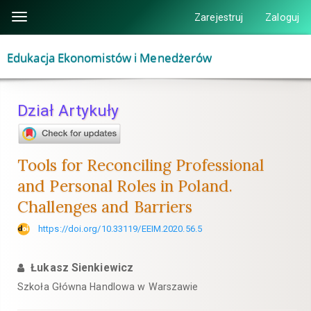
Szybki
Zarejestruj
Zaloguj
Toggle
skok
navigation
do
Edukacja Ekonomistów i Menedżerów
zawartości
strony
Nawigacja
Dział Artykuły
główna
Główna
treść
Tools for Reconciling Professional
Pasek
and Personal Roles in Poland.
boczny
Challenges and Barriers
https://doi.org/10.33119/EEIM.2020.56.5
Łukasz Sienkiewicz
Szkoła Główna Handlowa w Warszawie