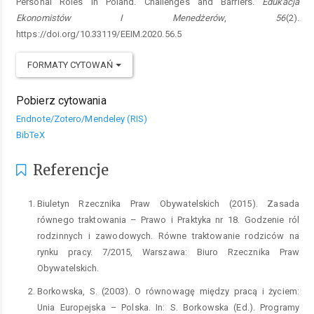
Personal Roles in Poland. Challenges and Barriers.
Edukacja
Ekonomistów I Menedżerów
,
56
(2).
https://doi.org/10.33119/EEIM.2020.56.5
FORMATY CYTOWAŃ
Pobierz cytowania
Endnote/Zotero/Mendeley (RIS)
BibTeX
Referencje
Biuletyn Rzecznika Praw Obywatelskich (2015). Zasada
równego traktowania – Prawo i Praktyka nr 18. Godzenie ról
rodzinnych i zawodowych. Równe traktowanie rodziców na
rynku pracy. 7/2015, Warszawa: Biuro Rzecznika Praw
Obywatelskich.
Borkowska, S. (2003). O równowagę między pracą i życiem:
Unia Europejska – Polska. In: S. Borkowska (Ed.). Programy