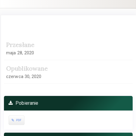
Pasek
Przesłane
boczny
artykułu
maja 28, 2020
Opublikowane
czerwca 30, 2020
Pobieranie
PDF