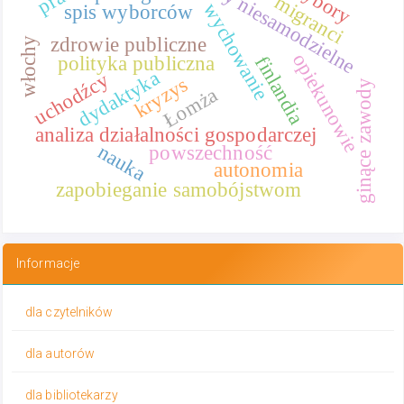
osoby niesamodzielne
wybory
migranci
wychowanie
spis wyborców
zdrowie publiczne
włochy
opiekunowie
finlandia
polityka publiczna
dydaktyka
uchodźcy
kryzys
ginące zawody
Łomża
analiza działalności gospodarczej
nauka
powszechność
autonomia
zapobieganie samobójstwom
Informacje
dla czytelników
dla autorów
dla bibliotekarzy