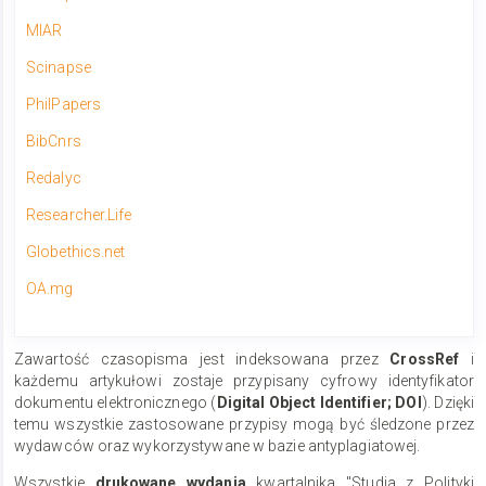
MIAR
Scinapse
PhilPapers
BibCnrs
Redalyc
Researcher.Life
Globethics.net
​OA.mg
Zawartość czasopisma jest indeksowana przez
CrossRef
i
każdemu artykułowi zostaje przypisany cyfrowy identyfikator
dokumentu elektronicznego (
Digital Object Identifier; DOI
). Dzięki
temu wszystkie zastosowane przypisy mogą być śledzone przez
wydawców oraz wykorzystywane w bazie antyplagiatowej.
Wszystkie
drukowane wydania
kwartalnika "Studia z Polityki