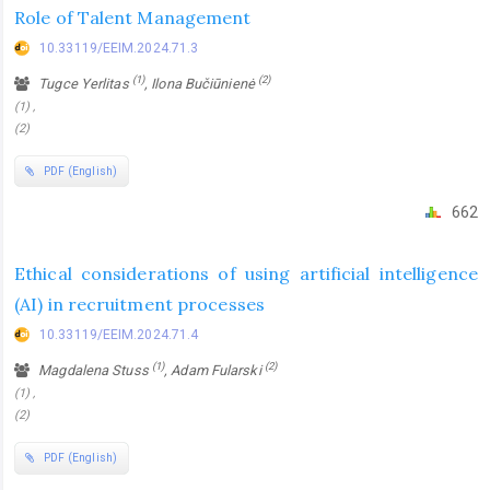
Role of Talent Management
10.33119/EEIM.2024.71.3
(1)
(2)
Tugce Yerlitas
, Ilona Bučiūnienė
(1) ,
(2)
PDF (English)
662
Ethical considerations of using artificial intelligence
(AI) in recruitment processes
10.33119/EEIM.2024.71.4
(1)
(2)
Magdalena Stuss
, Adam Fularski
(1) ,
(2)
PDF (English)