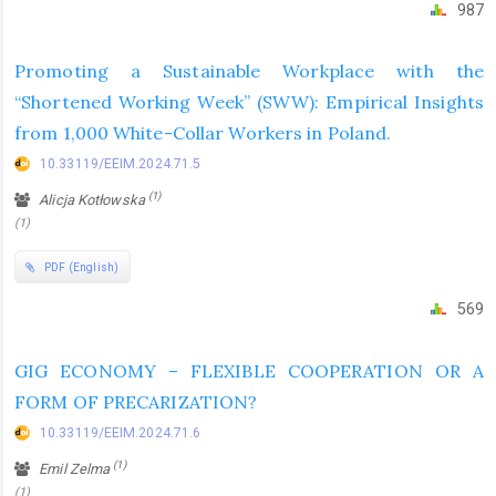
987
Promoting a Sustainable Workplace with the
“Shortened Working Week” (SWW): Empirical Insights
from 1,000 White-Collar Workers in Poland.
10.33119/EEIM.2024.71.5
(1)
Alicja Kotłowska
(1)
PDF (English)
569
GIG ECONOMY – FLEXIBLE COOPERATION OR A
FORM OF PRECARIZATION?
10.33119/EEIM.2024.71.6
(1)
Emil Zelma
(1)