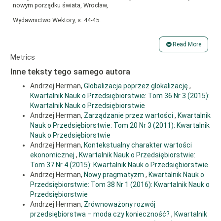
nowym porządku świata, Wrocław,
Wydawnictwo Wektory, s. 44-45.
6. Herman A. [2009], Enterprise in Stock Exchange Capitalism,
„Economics & Business Administration
Read More
Article
Metrics
Journal”, No. 1, pp. 27-35.
Details
Inne teksty tego samego autora
7. Joans H. [2009], Powstawanie wartości, Warszawa, Oficyna
Naukowa, s. 32.
Andrzej Herman,
Globalizacja poprzez glokalizację
,
8. Kolodko G.W. [1999], Transition to a market economy and
Kwartalnik Nauk o Przedsiębiorstwie: Tom 36 Nr 3 (2015):
sustained growth. Implications for the post-
Kwartalnik Nauk o Przedsiębiorstwie
Andrzej Herman,
Zarządzanie przez wartości
,
Kwartalnik
Washington consensus, “Communist and Post-Communist Studies”,
Nauk o Przedsiębiorstwie: Tom 20 Nr 3 (2011): Kwartalnik
Vol. 32, No. 3 (September), pp.
Nauk o Przedsiębiorstwie
233-261.
Andrzej Herman,
Kontekstualny charakter wartości
ekonomicznej
,
Kwartalnik Nauk o Przedsiębiorstwie:
9. Kolodko G.W. [2001], Post-Communist Transition and Post-
Washington Consensus. The Lessons for
Tom 37 Nr 4 (2015): Kwartalnik Nauk o Przedsiębiorstwie
Andrzej Herman,
Nowy pragmatyzm
,
Kwartalnik Nauk o
Policy Reforms”, in: Transition. The First Decade, Blejer M.I., Skreb M.
Przedsiębiorstwie: Tom 38 Nr 1 (2016): Kwartalnik Nauk o
(eds.), Cambridge, Mass.,
Przedsiębiorstwie
London, England, The MIT Press, pp. 45-83.
Andrzej Herman,
Zrównoważony rozwój
przedsiębiorstwa – moda czy konieczność?
,
Kwartalnik
10. Kołodko G.W. [2014], Nowy pragmatyzm, czyli ekonomia i polityka