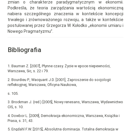
zmian o charakterze paradygmatycznym w ekonomii.
Podkreśla, że teoria zarządzania wartością ekonomiczną
nabiera szczególnego znaczenia w kontekście koncepcji
trwałego i zrównoważonego rozwoju, a także w kontekście
postulowanej przez Grzegorza W. Kołodko „ekonomii umiaru i
Nowego Pragmatyzmu”.
Bibliografia
1. Bauman Z. [2007], Płynne czasy. Życie w epoce niepewności,
Warszawa, Sic, s. 22 i 79.
2. Bourdieu P., Wacquant J.D. [2001], Zaproszenie do socjologii
refleksyjnej, Warszawa, Oficyna Naukowa,
s. 105.
3. Brockman J. (red.) [2005], Nowy renesans, Warszawa, Wydawnictwo
CIS, s. 10.
4. Dowbor L. [2009], Demokracja ekonomiczna, Warszawa, Książka i
Prasa, s. 31, 43.
5. Engdahl F.W. [2015], Absolutna dominacja. Totalna demokracja w