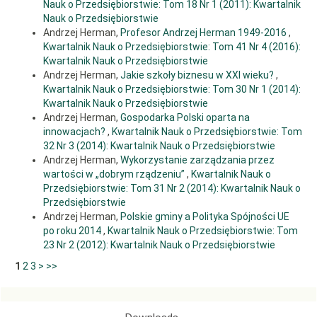
Nauk o Przedsiębiorstwie: Tom 18 Nr 1 (2011): Kwartalnik
dla przyszłości, „Ekonomista”, nr
Nauk o Przedsiębiorstwie
2, s. 161-180.
Andrzej Herman,
Profesor Andrzej Herman 1949-2016
,
Kwartalnik Nauk o Przedsiębiorstwie: Tom 41 Nr 4 (2016):
11. Kornai J. [2014], Dynamizm, rywalizacja i gospodarka nadmiaru.
Dwa eseje o naturze kapitalizmu,
Kwartalnik Nauk o Przedsiębiorstwie
Andrzej Herman,
Jakie szkoły biznesu w XXI wieku?
,
Kraków, Fundacja Administracji i Gospodarki Publicznej, s. 77 i dalsze.
Kwartalnik Nauk o Przedsiębiorstwie: Tom 30 Nr 1 (2014):
12. Kuciński K. (red.) [2011], Glokalizacja, Warszawa, Difin.
Kwartalnik Nauk o Przedsiębiorstwie
Andrzej Herman,
Gospodarka Polski oparta na
13. Kula M. [2014], Trzeba pracować i produkować. Wykłady z
innowacjach?
,
Kwartalnik Nauk o Przedsiębiorstwie: Tom
socjologii historycznej, Warszawa, Muzeum
32 Nr 3 (2014): Kwartalnik Nauk o Przedsiębiorstwie
Historii Polskiego Ruch Ludowego i Instytut Studiów Iberyjskich i
Andrzej Herman,
Wykorzystanie zarządzania przez
Iberoamerykańskich UW,
wartości w „dobrym rządzeniu”
,
Kwartalnik Nauk o
s. 36-37.
Przedsiębiorstwie: Tom 31 Nr 2 (2014): Kwartalnik Nauk o
Przedsiębiorstwie
14. Kurzweil R. [2013], Nadchodzi osobliwość. Kiedy człowiek
Andrzej Herman,
Polskie gminy a Polityka Spójności UE
przekroczy granice biologii, Warszawa,
po roku 2014
,
Kwartalnik Nauk o Przedsiębiorstwie: Tom
Kurhaus Publishing.
23 Nr 2 (2012): Kwartalnik Nauk o Przedsiębiorstwie
15. Oleksyn T. (red.), Filozofia a zarządzanie, Warszawa, Oficyna
1
2
3
>
>>
Wolters Kluwer Business, s. 44-45.
16. Orrell D. [2010], Economyths: How the science of complex systems
is transforming economic thought,