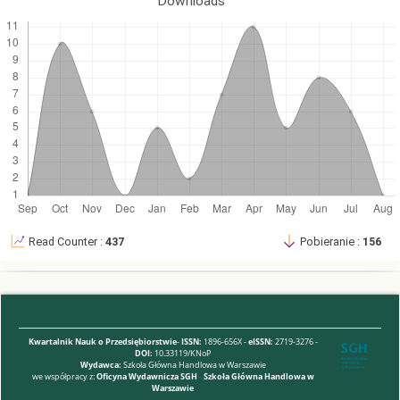
Downloads
ICON Books, pp. 33, 38.
17. Pohorille M. [1985], Potrzeby, podział, konsumpcja, Warszawa,
PWE.
18. Rist G. [2015], Popularna ekonomia między marzeniami i
kłamstwem, Warszawa, Książka i Prasa,
rozdz. V, (w druku).
19. Randers J. [2012], 2052: A Global Forecast for the Next Forty
Years, White River Junction, Vermont,
Chelsea Green Publishing.
20. Saad-Filho A., Jonhston D. [2009], Neoliberalizm przed trybunałem,
Warszawa, Książka i Prasa, s.
Read Counter :
437
Pobieranie :
156
260.
21. Schwartz E.I. [1997], Webonomics. Nine Essential Principles for
Growing Your Business on the World
Wide Web, New York, Broadway Books.
Kwartalnik Nauk o Przedsiębiorstwie
-
ISSN:
1896-656X -
eISSN:
2719-3276 -
DOI:
10.33119/KNoP
22. Sedlacek T. [2010], Ekonomia dobra i zła, Warszawa, Wydawnictwo
Wydawca:
Szkoła Główna Handlowa w Warszawie
Studio Emka.
we współpracy z:
Oficyna Wydawnicza SGH
-
Szkoła Główna Handlowa w
Warszawie
23. Sedlacek T., Orrell D. [2012], Zmierzch homo economicus,