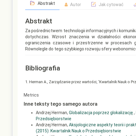
Abstrakt
Autor
Jak cytować
Abstrakt
Za pośrednictwem technologii informacyjnych i komunikac
dotychczas. Wzrost znaczenia w działalności ekono
ograniczenia czasowe i przestrzenne w procesach g
Równolegle do tego szybkiego rozwoju sfery webonomics 
Bibliografia
1. Herman A., Zarządzanie przez wartości, 'Kwartalnik Nauk o Prz
Article
Metrics
Details
Inne teksty tego samego autora
Andrzej Herman,
Globalizacja poprzez glokalizację
,
Przedsiębiorstwie
Andrzej Herman,
Aksjologiczne aspekty teorii i pra
(2015): Kwartalnik Nauk o Przedsiębiorstwie