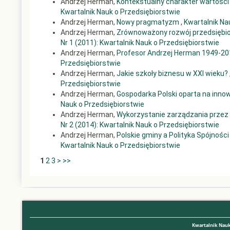
Andrzej Herman,
Kontekstualny charakter wartośc
Kwartalnik Nauk o Przedsiębiorstwie
Andrzej Herman,
Nowy pragmatyzm
,
Kwartalnik Na
Andrzej Herman,
Zrównoważony rozwój przedsiębi
Nr 1 (2011): Kwartalnik Nauk o Przedsiębiorstwie
Andrzej Herman,
Profesor Andrzej Herman 1949-2
Przedsiębiorstwie
Andrzej Herman,
Jakie szkoły biznesu w XXI wieku?
Przedsiębiorstwie
Andrzej Herman,
Gospodarka Polski oparta na inn
Nauk o Przedsiębiorstwie
Andrzej Herman,
Wykorzystanie zarządzania przez
Nr 2 (2014): Kwartalnik Nauk o Przedsiębiorstwie
Andrzej Herman,
Polskie gminy a Polityka Spójnośc
Kwartalnik Nauk o Przedsiębiorstwie
1
2
3
>
>>
Kwartalnik Nauk