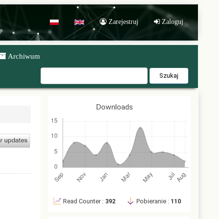
Zarejestruj
Zaloguj
POL
ENG
Archiwum
Szukaj
Downloads
Read Counter :
392
Pobieranie :
110