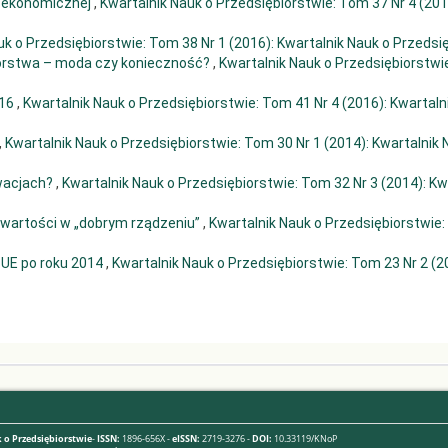
i ekonomicznej
,
Kwartalnik Nauk o Przedsiębiorstwie: Tom 37 Nr 4 (201
uk o Przedsiębiorstwie: Tom 38 Nr 1 (2016): Kwartalnik Nauk o Przedsi
orstwa – moda czy konieczność?
,
Kwartalnik Nauk o Przedsiębiorstwi
016
,
Kwartalnik Nauk o Przedsiębiorstwie: Tom 41 Nr 4 (2016): Kwartaln
,
Kwartalnik Nauk o Przedsiębiorstwie: Tom 30 Nr 1 (2014): Kwartalnik 
owacjach?
,
Kwartalnik Nauk o Przedsiębiorstwie: Tom 32 Nr 3 (2014): Kw
 wartości w „dobrym rządzeniu”
,
Kwartalnik Nauk o Przedsiębiorstwie
i UE po roku 2014
,
Kwartalnik Nauk o Przedsiębiorstwie: Tom 23 Nr 2 (2
 o Przedsiębiorstwie
-
ISSN:
1896-656X -
eISSN:
2719-3276 -
DOI:
10.33119/KNoP