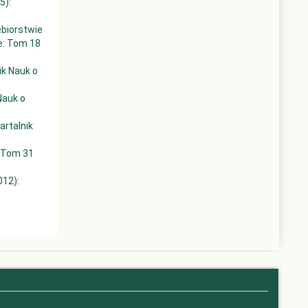
5):
ębiorstwie
e: Tom 18
ik Nauk o
Nauk o
artalnik
: Tom 31
012):