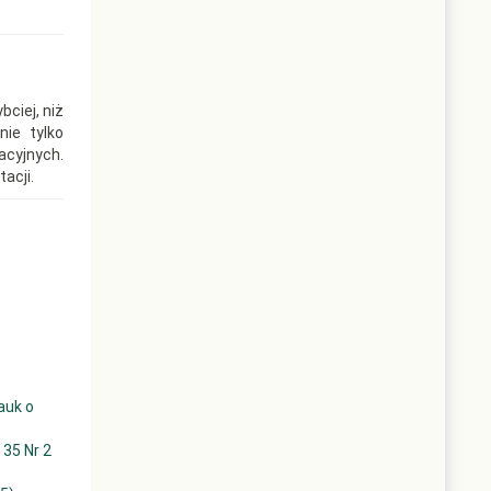
ciej, niż
ie tylko
cyjnych.
acji.
auk o
 35 Nr 2