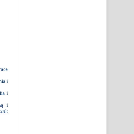
race
ia i
ia i
ną i
24):