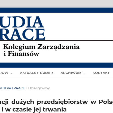
ORÓW
AKTUALNY NUMER
ARCHIWUM
KONTAKT
 STUDIA I PRACE
/
Dział główny
acji dużych przedsiębiorstw w Pols
 w czasie jej trwania