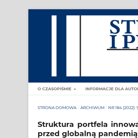
O CZASOPIŚMIE
INFORMACJE DLA AUT
STRONA DOMOWA
/
ARCHIWUM
/
NR 184 (2022):
Struktura portfela innow
przed globalną pandemią i