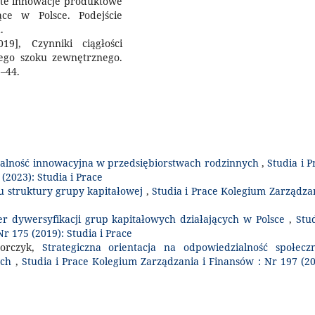
arte innowacje produktowe
ące w Polsce. Podejście
.
9], Czynniki ciągłości
nego szoku zewnętrznego.
1–44.
łalność innowacyjna w przedsiębiorstwach rodzinnych
,
Studia i P
(2023): Studia i Prace
 struktury grupy kapitałowej
,
Studia i Prace Kolegium Zarządzan
er dywersyfikacji grup kapitałowych działających w Polsce
,
Stud
r 175 (2019): Studia i Prace
gorczyk,
Strategiczna orientacja na odpowiedzialność społecz
ych
,
Studia i Prace Kolegium Zarządzania i Finansów : Nr 197 (20