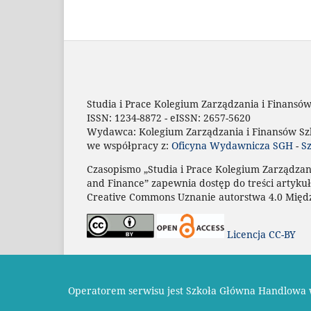
Studia i Prace Kolegium Zarządzania i Finansó
ISSN:
1234-8872 -
eISSN:
2657-5620
Wydawca:
Kolegium Zarządzania i Finansów S
we współpracy z:
Oficyna Wydawnicza SGH
-
S
Czasopismo „Studia i Prace Kolegium Zarządzan
and Finance” zapewnia dostęp do treści artykuł
Creative Commons Uznanie autorstwa 4.0 Międ
Licencja CC-BY
2026 © SGH Szkoła Główna Handlowa w Wars
Operatorem serwisu jest Szkoła Główna Handlowa