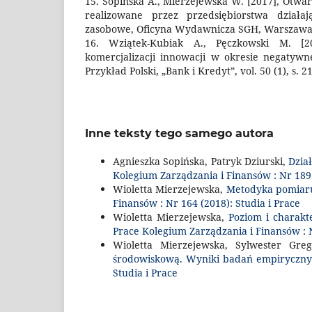
15. Sopińska A., Mierzejewska W. [2017], Otw
realizowane przez przedsiębiorstwa działaj
zasobowe, Oficyna Wydawnicza SGH, Warszawa
16. Wziątek-Kubiak A., Pęczkowski M. [201
komercjalizacji innowacji w okresie negatyw
Przykład Polski, „Bank i Kredyt”, vol. 50 (1), s. 2
Inne teksty tego samego autora
Agnieszka Sopińska, Patryk Dziurski,
Dzia
Kolegium Zarządzania i Finansów : Nr 189 
Wioletta Mierzejewska,
Metodyka pomiaru
Finansów : Nr 164 (2018): Studia i Prace
Wioletta Mierzejewska,
Poziom i charakt
Prace Kolegium Zarządzania i Finansów : N
Wioletta Mierzejewska, Sylwester Gre
środowiskową. Wyniki badań empiryczn
Studia i Prace