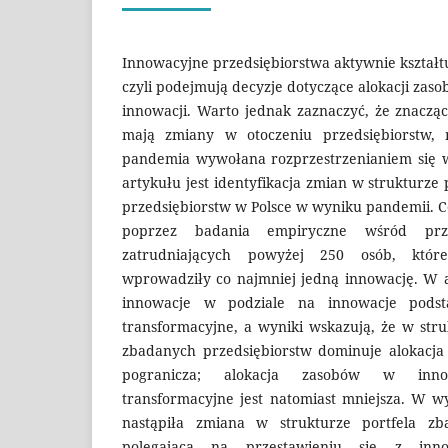
Innowacyjne przedsiębiorstwa aktywnie kształtu
czyli podejmują decyzje dotyczące alokacji zas
innowacji. Warto jednak zaznaczyć, że znacz
mają zmiany w otoczeniu przedsiębiorstw, m
pandemia wywołana rozprzestrzenianiem się w
artykułu jest identyfikacja zmian w strukturze
przedsiębiorstw w Polsce w wyniku pandemii. Ce
poprzez badania empiryczne wśród prze
zatrudniających powyżej 250 osób, któ
wprowadziły co najmniej jedną innowację. W 
innowacje w podziale na innowacje podst
transformacyjne, a wyniki wskazują, że w stru
zbadanych przedsiębiorstw dominuje alokacja
pogranicza; alokacja zasobów w inn
transformacyjne jest natomiast mniejsza. W w
nastąpiła zmiana w strukturze portfela zb
polegająca na przestawieniu się z inn