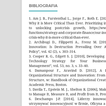
BIBLIOGRAFIA
1. Am J. B., Furstenthal L., Jorge F., Roth E. [20
Why it is More Critical Than Ever. Prioritizing 
to unlocking postcrisis growth, https://www
functions/strategy-and-corporate-finance/our-ins
crisis-why-it-is-more-critical-than-ever.
2. Archibugi D., Filippetti A., Frenz M. [20
Innovation: Is Destruction Prevailing Over 
Policy”, vol. 42 (2), s. 303–314.
3. Cooper R. G., Edgett S. J. [2010], Developin
Technology Strategy for Your Business,
Management”, vol. 53, no. 3, s. 33–40.
4. Damanpour F., Aravind D. [2012], A 
Organizational Structure and Innovation: Fro
Structure, w: Handbook of Organizational Creat
Academic Press, Boston.
5. Davila T., Epstein M. J., Shelton R. [2006], 
to Manage It, Measure It, and Profit from It, Pre
6. Deschamps J-P. [2014], Liderzy innowac
utrzymywać innowacyjność w firmie, Oficyna a