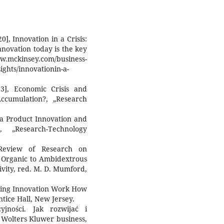
20], Innovation in a Crisis:
innovation today is the key
.mckinsey.com/business-
ights/innovationin-a-
13], Economic Crisis and
Accumulation?, „Research
g a Product Innovation and
 „Research-Technology
Review of Research on
m Organic to Ambidextrous
ivity, red. M. D. Mumford,
Making Innovation Work How
ntice Hall, New Jersey.
yjności. Jak rozwijać i
 Wolters Kluwer business,