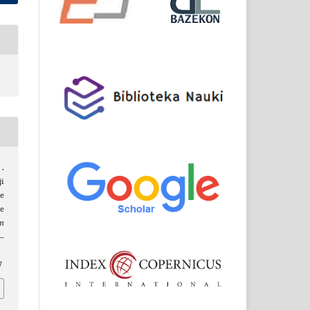
 .
ji
e
ie
um
9–
7