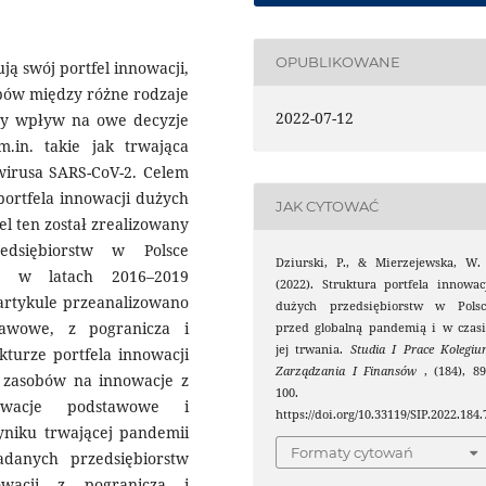
OPUBLIKOWANE
ją swój portfel innowacji,
obów między różne rodzaje
2022-07-12
ący wpływ na owe decyzje
.in. takie jak trwająca
irusa SARS-CoV-2. Celem
 portfela innowacji dużych
JAK CYTOWAĆ
l ten został zrealizowany
dsiębiorstw w Polsce
Dziurski, P., & Mierzejewska, W.
re w latach 2016–2019
(2022). Struktura portfela innowac
artykule przeanalizowano
dużych przedsiębiorstw w Polsc
awowe, z pogranicza i
przed globalną pandemią i w czas
jej trwania.
Studia I Prace Kolegi
kturze portfela innowacji
Zarządzania I Finansów
, (184), 8
 zasobów na innowacje z
100.
owacje podstawowe i
https://doi.org/10.33119/SIP.2022.184.
yniku trwającej pandemii
Formaty cytowań
adanych przedsiębiorstw
owacji z pogranicza i