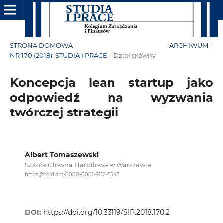
STRONA DOMOWA
/
ARCHIWUM
/
NR 170 (2018): STUDIA I PRACE
/
Dział główny
Koncepcja lean startup jako
odpowiedź na wyzwania
twórczej strategii
Albert Tomaszewski
Szkoła Główna Handlowa w Warszawie
https://orcid.org/0000-0001-9112-5543
DOI:
https://doi.org/10.33119/SIP.2018.170.2