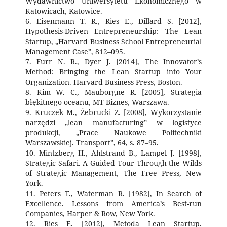
Wydawnictwo Uniwersytetu Ekonomicznego w
Katowicach, Katowice.
6. Eisenmann T. R., Ries E., Dillard S. [2012],
Hypothesis-Driven Entrepreneurship: The Lean
Startup, „Harvard Business School Entrepreneurial
Management Case”, 812–095.
7. Furr N. R., Dyer J. [2014], The Innovator’s
Method: Bringing the Lean Startup into Your
Organization. Harvard Business Press, Boston.
8. Kim W. C., Mauborgne R. [2005], Strategia
błękitnego oceanu, MT Biznes, Warszawa.
9. Kruczek M., Żebrucki Z. [2008], Wykorzystanie
narzędzi „lean manufacturing” w logistyce
produkcji, „Prace Naukowe Politechniki
Warszawskiej. Transport”, 64, s. 87–95.
10. Mintzberg H., Ahlstrand B., Lampel J. [1998],
Strategic Safari. A Guided Tour Through the Wilds
of Strategic Management, The Free Press, New
York.
11. Peters T., Waterman R. [1982], In Search of
Excellence. Lessons from America’s Best-run
Companies, Harper & Row, New York.
12. Ries E. [2012], Metoda Lean Startup.