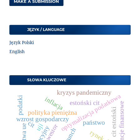
MAKE A SUBMISSION
JĘZYK / LANGUAGE
Język Polski
English
SŁOWA KLUCZOWE
kryzys pandemiczny
optymalizacja podatkowa
podatki
inflacja
estoński cit
kompetencje finansowe
cit estoński
polityka pieniężna
wzrost gospodarczy
państwo
cit
uji
inwestor
państwa ue