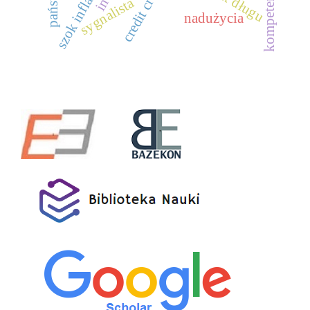
szok inflacyjny
credit crunch
rynek długu
sygnalista
nadużycia