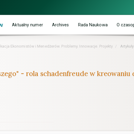
w
Aktualny numer
Archives
Rada Naukowa
O czaso
ukacja Ekonomistów i Menedżerów. Problemy. Innowacje. Projekty
Artykuły
orszego" - rola schadenfreude w kreowani