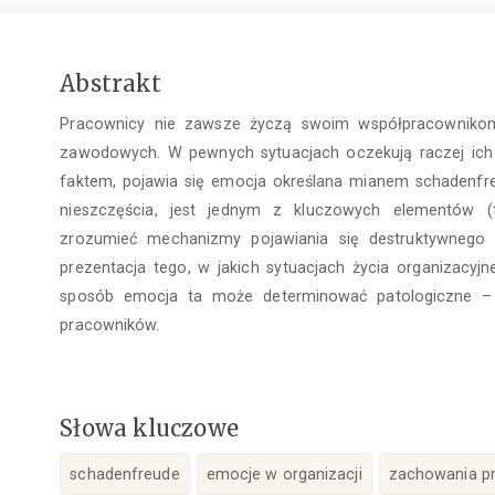
Treść
Abstrakt
głównego
Pracownicy nie zawsze życzą swoim współpracownikom
artykułu
zawodowych. W pewnych sytuacjach oczekują raczej ich 
faktem, pojawia się emocja określana mianem schadenfr
nieszczęścia, jest jednym z kluczowych elementów (
zrozumieć mechanizmy pojawiania się destruktywnego k
prezentacja tego, w jakich sytuacjach życia organizacyjn
sposób emocja ta może determinować patologiczne 
pracowników.
Słowa kluczowe
schadenfreude
emocje w organizacji
zachowania p