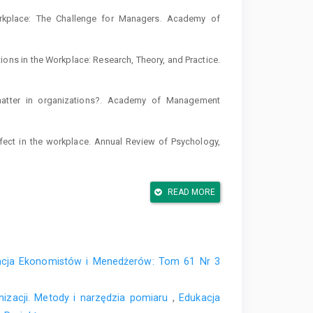
orkplace: The Challenge for Managers. Academy of
otions in the Workplace: Research, Theory, and Practice.
 matter in organizations?. Academy of Management
Affect in the workplace. Annual Review of Psychology,
i. Warszawa: Difin.
READ MORE
sus them: Social identity shapes neural responses to
), 306–313.
09). Politics, schadenfreude, and ingroup identification:
acja Ekonomistów i Menedżerów: Tom 61 Nr 3
Journal of Experimental Social Psychology, 45, 635–
nizacji. Metody i narzędzia pomiaru
,
Edukacja
e. The cultural economy of fame in freefall. Cultural