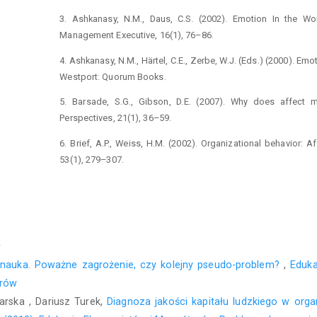
3. Ashkanasy, N.M., Daus, C.S. (2002). Emotion In the W
Management Executive, 16(1), 76–86.
4. Ashkanasy, N.M., Härtel, C.E., Zerbe, W.J. (Eds.) (2000). Em
Westport: Quorum Books.
5. Barsade, S.G., Gibson, D.E. (2007). Why does affect
Perspectives, 21(1), 36–59.
6. Brief, A.P., Weiss, H.M. (2002). Organizational behavior: 
53(1), 279–307.
7. Bugdol, M. (2007). Gry i nieetyczne zachowania w organizacj
8. Cikara, M., Botvinick, M.M., Fiske, S.T. (2011). Us ver
intergroup competition and harm. Psychological Science, 22(3
a
9. Combs, D.J.Y., Powell, C.A.J., Schurtz, D.R., Smith, R.H. (20
 nauka. Poważne zagrożenie, czy kolejny pseudo-problem?
,
Eduk
The sometimes happy thing about a poor economy and death. 
erów
646.
rska , Dariusz Turek,
Diagnoza jakości kapitału ludzkiego w orga
10. Cross, S., Littler, J. (2010). Celebrity and schadenfreud