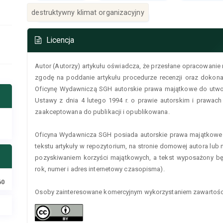
destruktywny klimat organizacyjny
Szczegóły
Licencja
artykułu
Autor (Autorzy) artykułu oświadcza, że przesłane opracowanie 
zgodę na poddanie artykułu procedurze recenzji oraz dokonan
Oficynę Wydawniczą SGH autorskie prawa majątkowe do utworu
Ustawy z dnia 4 lutego 1994 r. o prawie autorskim i prawac
zaakceptowana do publikacji i opublikowana.
Oficyna Wydawnicza SGH posiada autorskie prawa majątkowe 
tekstu artykuły w repozytorium, na stronie domowej autora lub na
pozyskiwaniem korzyści majątkowych, a tekst wyposażony będ
rok, numer i adres internetowy czasopisma).
60
Osoby zainteresowane komercyjnym wykorzystaniem zawartości