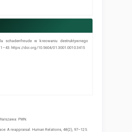
rola schadenfreude w kreowaniu destruktywnego
 31–43. https://doi.org/10.5604/01.3001.0010.3415
. Warszawa: PWN.
lace: A reappraisal. Human Relations, 48(2), 97–125.