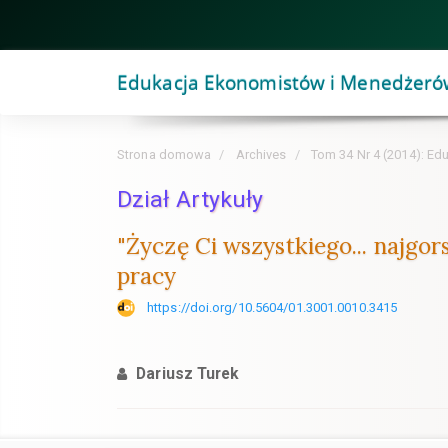
Szybki
skok
do
Edukacja Ekonomistów i Menedżeró
zawartości
strony
Nawigacja
Strona domowa
Archives
Tom 34 Nr 4 (2014): Ed
główna
Główna
Dział Artykuły
treść
"Życzę Ci wszystkiego... najg
Pasek
pracy
boczny
https://doi.org/10.5604/01.3001.0010.3415
Dariusz Turek