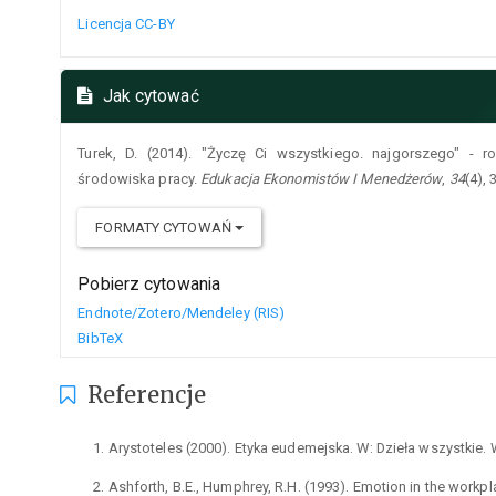
Licencja CC-BY
Jak cytować
Turek, D. (2014). "Życzę Ci wszystkiego. najgorszego" - 
środowiska pracy.
Edukacja Ekonomistów I Menedżerów
,
34
(4),
FORMATY CYTOWAŃ
Pobierz cytowania
Endnote/Zotero/Mendeley (RIS)
BibTeX
Referencje
1. Arystoteles (2000). Etyka eudemejska. W: Dzieła wszystkie
2. Ashforth, B.E., Humphrey, R.H. (1993). Emotion in the workp