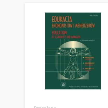
Pasek
boczny
artykułu