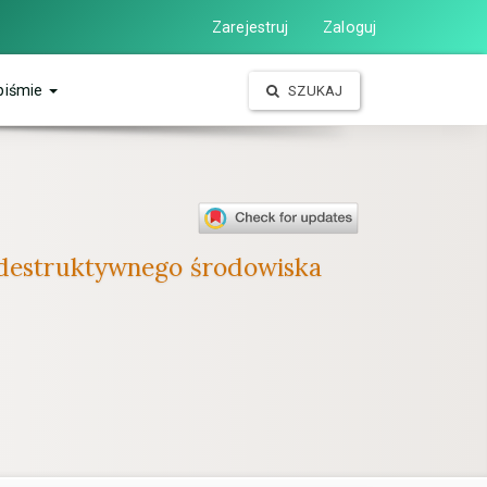
Zarejestruj
Zaloguj
piśmie
SZUKAJ
u destruktywnego środowiska