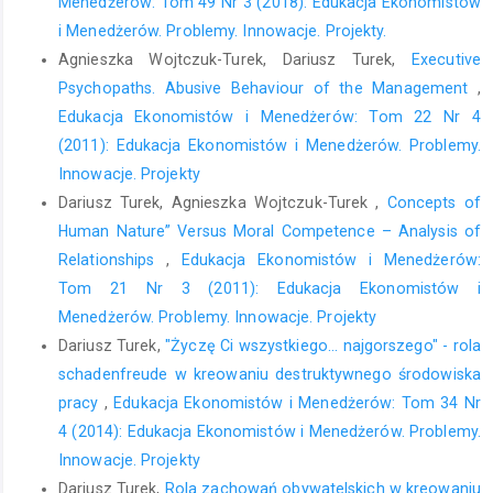
Menedżerów: Tom 49 Nr 3 (2018): Edukacja Ekonomistów
8. Brockhaus, R.H. (1980). Risk Taking Propensity of
i Menedżerów. Problemy. Innowacje. Projekty.
Entrepreneurs. Academy of Management Journal, 23(3), 509–
Agnieszka Wojtczuk-Turek, Dariusz Turek,
Executive
520.
Psychopaths. Abusive Behaviour of the Management
,
9. Chopra, A. (2013). The Dark Side of Innovation. Vermont:
Edukacja Ekonomistów i Menedżerów: Tom 22 Nr 4
Brigantine Media.
(2011): Edukacja Ekonomistów i Menedżerów. Problemy.
10. Covin, J., Lumpkin, G. (2011). Entrepreneurial Orientation
Innowacje. Projekty
Theory and Research: Reflections on a Needed Construct.
Dariusz Turek, Agnieszka Wojtczuk-Turek ,
Concepts of
Entrepreneurship Theory and Practice, 35(5), 855–872.
Human Nature” Versus Moral Competence – Analysis of
Relationships
,
Edukacja Ekonomistów i Menedżerów:
11. Cropley, D.H., Kaufman, J.P., Cropley, A.J. (2008). Malevolent
Creativity: A Functional Model of Creativity in Terrorism and
Tom 21 Nr 3 (2011): Edukacja Ekonomistów i
Crime. Creativity Research Journal, 20(2), 105–115.
Menedżerów. Problemy. Innowacje. Projekty
Dariusz Turek,
"Życzę Ci wszystkiego... najgorszego" - rola
12. Dawkins, R. (1996). Samolubny gen. Warszawa: Prószyński i
schadenfreude w kreowaniu destruktywnego środowiska
S‑ka.
pracy
,
Edukacja Ekonomistów i Menedżerów: Tom 34 Nr
13. Eisenman, R. (2010). Creativity and Crime: How Criminals Use
4 (2014): Edukacja Ekonomistów i Menedżerów. Problemy.
Creativity to Succeed. W: D.H. Cropley, A.J. Cropley, J.C.
Innowacje. Projekty
Kaufman, M.A. Runco (red.), The Dark Side of Creativity. New
Dariusz Turek,
Rola zachowań obywatelskich w kreowaniu
York: Cambridge University Press, 204–217.