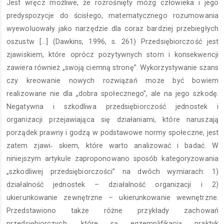
Jest wręcz możliwe, że rozrośnięty mózg człowieka i jego
artykułu
predyspozycje do ścisłego, matematycznego rozumowania
wyewoluowały jako narzędzie dla coraz bardziej przebiegłych
oszustw […] (Dawkins, 1996, s. 261) Przedsiębiorczość jest
zjawiskiem, które oprócz pozytywnych storn i konsekwencji
zawiera również „swoją ciemną stronę”. Wykorzystywanie szans
czy kreowanie nowych rozwiązań może być bowiem
realizowane nie dla „dobra społecznego”, ale na jego szkodę.
Negatywna i szkodliwa przedsiębiorczość jednostek i
organizacji przejawiająca się działaniami, które naruszają
porządek prawny i godzą w podstawowe normy społeczne, jest
zatem zjawi‑ skiem, które warto analizować i badać. W
niniejszym artykule zaproponowano sposób kategoryzowania
„szkodliwej przedsiębiorczości” na dwóch wymiarach: 1)
działalność jednostek – działalność organizacji i 2)
ukierunkowanie zewnętrzne – ukierunkowanie wewnętrzne.
Przedstawiono także różne przykłady zachowań
przedsiębiorczych, które są egzemplifikacją praktyk