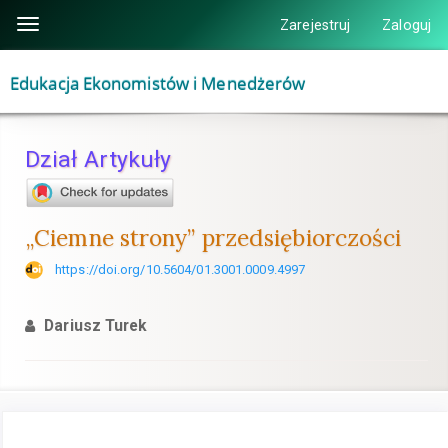
Szybki
Zarejestruj
Zaloguj
Toggle
skok
navigation
do
Edukacja Ekonomistów i Menedżerów
zawartości
strony
Nawigacja
Dział Artykuły
główna
Główna
treść
„Ciemne strony” przedsiębiorczości
Pasek
https://doi.org/10.5604/01.3001.0009.4997
boczny
Dariusz Turek