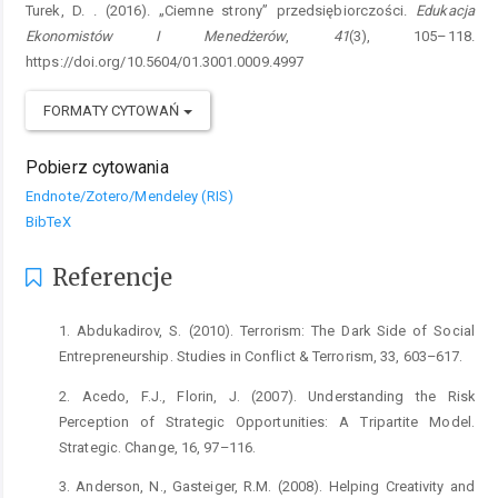
Turek, D. . (2016). „Ciemne strony” przedsiębiorczości.
Edukacja
Ekonomistów I Menedżerów
,
41
(3), 105–118.
https://doi.org/10.5604/01.3001.0009.4997
FORMATY CYTOWAŃ
Pobierz cytowania
Endnote/Zotero/Mendeley (RIS)
BibTeX
Referencje
1. Abdukadirov, S. (2010). Terrorism: The Dark Side of Social
Entrepreneurship. Studies in Conflict & Terrorism, 33, 603–617.
2. Acedo, F.J., Florin, J. (2007). Understanding the Risk
Perception of Strategic Opportunities: A Tripartite Model.
Strategic. Change, 16, 97–116.
3. Anderson, N., Gasteiger, R.M. (2008). Helping Creativity and