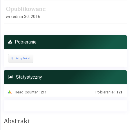
Opublikowane
września 30, 2016
Pobieranie
Pełny Tekst
Statystyczny
Read Counter :
211
Pobieranie :
121
Treść
Abstrakt
głównego