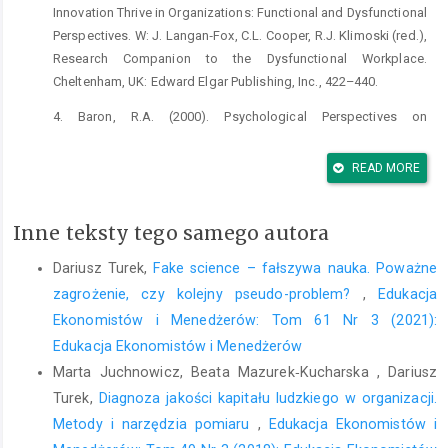
Innovation Thrive in Organizations: Functional and Dysfunctional
Perspectives. W: J. Langan‑Fox, C.L. Cooper, R.J. Klimoski (red.),
Research Companion to the Dysfunctional Workplace.
Cheltenham, UK: Edward Elgar Publishing, Inc., 422–440.
4. Baron, R.A. (2000). Psychological Perspectives on
Entrepreneurship: Cognitive and Social Factors in
Entrepreneurs’ Success. Current Directions in Psychological
READ MORE
Science, 9(1), 15–18.
5. Baumol, W.J. (1990). Entrepreneurship: Productive,
Inne teksty tego samego autora
Unproductive, and Destructive. The Journal of Political
Economy, 98(5), 893–921.
Dariusz Turek,
Fake science – fałszywa nauka. Poważne
zagrożenie, czy kolejny pseudo-problem?
,
Edukacja
6. Beaver, G., Jennings, P. (2005). Competitive Advantage and
Ekonomistów i Menedżerów: Tom 61 Nr 3 (2021):
Entrepreneurial Power. Journal of Small Business and Enterprise
Edukacja Ekonomistów i Menedżerów
Development, 12(1), 9–23.
Marta Juchnowicz, Beata Mazurek‑Kucharska , Dariusz
7. Boon, B., Jones, D., Curnow, B. (2009). Out of the Blue: The
Turek,
Diagnoza jakości kapitału ludzkiego w organizacji.
Dark Side of Creative Enterprise. Culture and Organization, 15(3–
Metody i narzędzia pomiaru
,
Edukacja Ekonomistów i
4), 361–377.