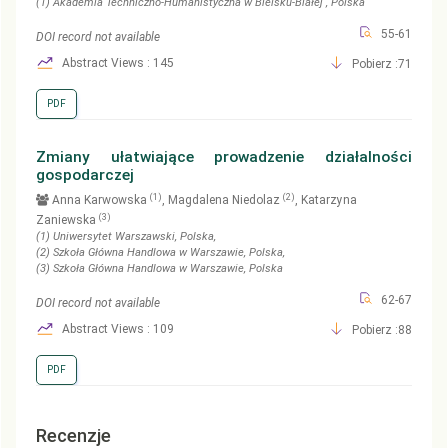
(1)
Akademia Techniczno-Humanistyczna w Bielsku-Białej
, Polska
55-61
DOI record not available
Abstract Views : 145
Pobierz :71
PDF
Zmiany ułatwiające prowadzenie działalności
gospodarczej
(1)
(2)
Anna Karwowska
, Magdalena Niedolaz
, Katarzyna
(3)
Zaniewska
(1)
Uniwersytet Warszawski
, Polska
,
(2)
Szkoła Główna Handlowa w Warszawie
, Polska
,
(3)
Szkoła Główna Handlowa w Warszawie
, Polska
62-67
DOI record not available
Abstract Views : 109
Pobierz :88
PDF
Recenzje