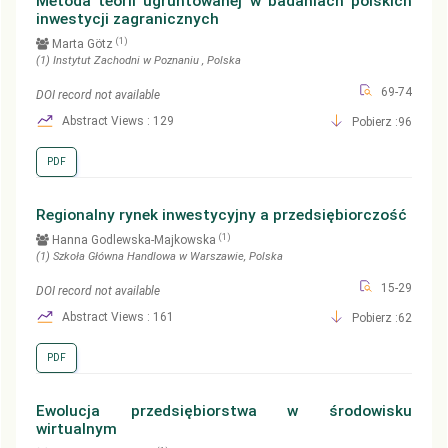
Metoda teorii ugruntowanej w badaniach polskich
inwestycji zagranicznych
(1)
Marta Götz
(1)
Instytut Zachodni w Poznaniu
, Polska
69-74
DOI record not available
Abstract Views : 129
Pobierz :96
PDF
Regionalny rynek inwestycyjny a przedsiębiorczość
(1)
Hanna Godlewska-Majkowska
(1)
Szkoła Główna Handlowa w Warszawie
, Polska
15-29
DOI record not available
Abstract Views : 161
Pobierz :62
PDF
Ewolucja przedsiębiorstwa w środowisku
wirtualnym