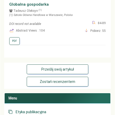
Globalna gospodarka
(1)
Tadeusz Oleksyn
(1)
Szkoła Główna Handlowa w Warszawie
, Polska
84-89
DOI record not available
Abstract Views : 104
Pobierz :55
PDF
Prześlij swój artykuł
Zostań recenzentem
Menu
Etyka publikacyjna