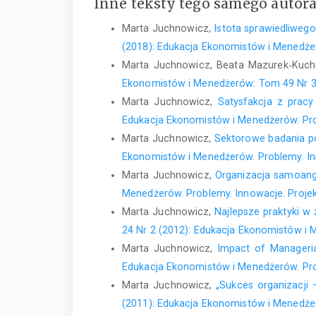
Inne teksty tego samego autor
Marta Juchnowicz,
Istota sprawiedliweg
(2018): Edukacja Ekonomistów i Menedżer
Marta Juchnowicz, Beata Mazurek‑Kucha
Ekonomistów i Menedżerów: Tom 49 Nr 3 
Marta Juchnowicz,
Satysfakcja z pracy
Edukacja Ekonomistów i Menedżerów. Pro
Marta Juchnowicz,
Sektorowe badania po
Ekonomistów i Menedżerów. Problemy. In
Marta Juchnowicz,
Organizacja samoang
Menedżerów. Problemy. Innowacje. Projek
Marta Juchnowicz,
Najlepsze praktyki w
24 Nr 2 (2012): Edukacja Ekonomistów i 
Marta Juchnowicz,
Impact of Manageria
Edukacja Ekonomistów i Menedżerów. Prob
Marta Juchnowicz,
„Sukces organizacji
(2011): Edukacja Ekonomistów i Menedżer