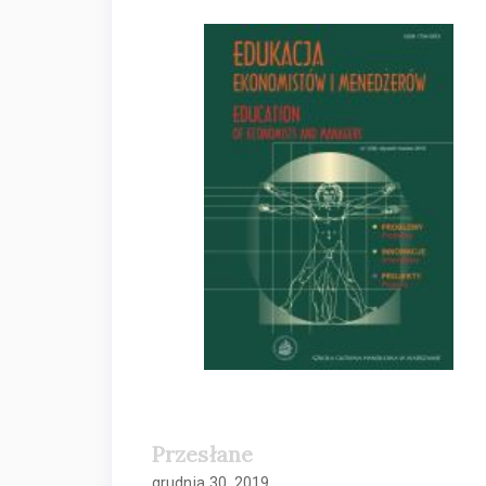
Pasek
boczny
artykułu
Przesłane
grudnia 30, 2019