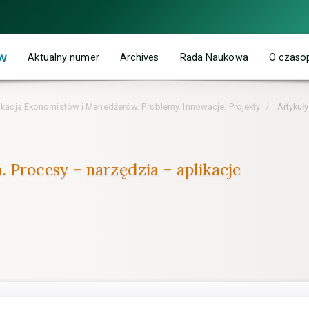
w
Aktualny numer
Archives
Rada Naukowa
O czaso
ukacja Ekonomistów i Menedżerów. Problemy. Innowacje. Projekty
Artykuły
 Procesy – narzędzia – aplikacje