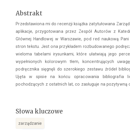
Treść
Abstrakt
głównego
Przedstawiona mi do recenzji książka zatytułowana Zarząd
artykułu
aplikacje, przygotowana przez Zespół Autorów z Kated
Głównej Handlowej w Warszawie, pod red naukową Pani 
stron tekstu. Jest ona przykładem rozbudowanego podręc
wieloma tabelami irysunkami, które ułatwiają jego perc
wypełnionych kolorowym tłem, koncentrujących uwagę
podręcznika sięgnęli do szerokiego zestawu źródeł bibli
Ujęta w spisie na końcu opracowania bibliografia li
pochodzących z ostatnich lat, co zasługuje na pozytywną 
Słowa kluczowe
zarządzanie