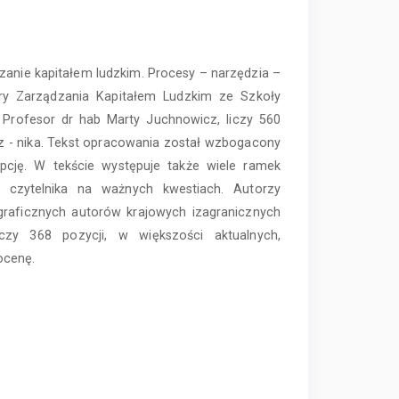
zanie kapitałem ludzkim. Procesy – narzędzia –
ry Zarządzania Kapitałem Ludzkim ze Szkoły
Profesor dr hab Marty Juchnowicz, liczy 560
z - nika. Tekst opracowania został wzbogacony
epcję. W tekście występuje także wiele ramek
 czytelnika na ważnych kwestiach. Autorzy
ograficznych autorów krajowych izagranicznych
czy 368 pozycji, w większości aktualnych,
ocenę.