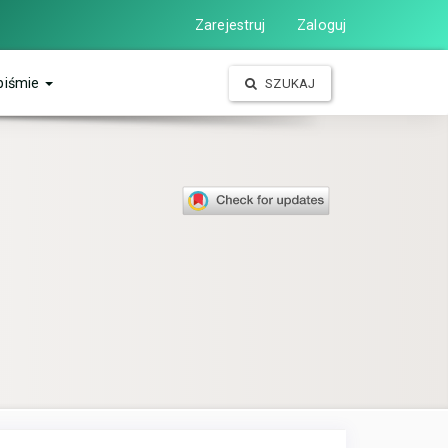
Zarejestruj
Zaloguj
piśmie
SZUKAJ