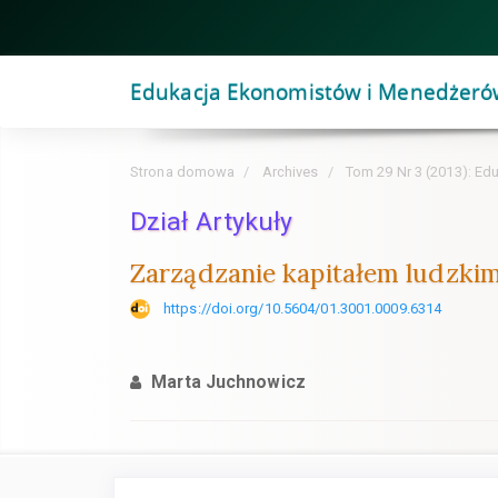
Szybki
skok
do
Edukacja Ekonomistów i Menedżeró
zawartości
strony
Nawigacja
Strona domowa
Archives
Tom 29 Nr 3 (2013): Ed
główna
Główna
Dział Artykuły
treść
Zarządzanie kapitałem ludzkim.
Pasek
boczny
https://doi.org/10.5604/01.3001.0009.6314
Marta Juchnowicz