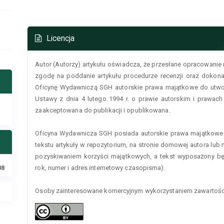
Szczegóły
Licencja
artykułu
Autor (Autorzy) artykułu oświadcza, że przesłane opracowanie 
zgodę na poddanie artykułu procedurze recenzji oraz dokonan
Oficynę Wydawniczą SGH autorskie prawa majątkowe do utworu
Ustawy z dnia 4 lutego 1994 r. o prawie autorskim i prawac
zaakceptowana do publikacji i opublikowana.
Oficyna Wydawnicza SGH posiada autorskie prawa majątkowe 
tekstu artykuły w repozytorium, na stronie domowej autora lub na
pozyskiwaniem korzyści majątkowych, a tekst wyposażony będ
88
rok, numer i adres internetowy czasopisma).
Osoby zainteresowane komercyjnym wykorzystaniem zawartości