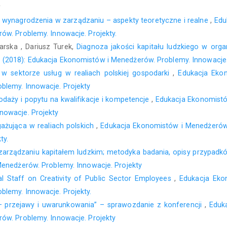
a
o wynagrodzenia w zarządzaniu – aspekty teoretyczne i realne
,
Edu
ów. Problemy. Innowacje. Projekty.
rska , Dariusz Turek,
Diagnoza jakości kapitału ludzkiego w orga
(2018): Edukacja Ekonomistów i Menedżerów. Problemy. Innowacje. 
 w sektorze usług w realiach polskiej gospodarki
,
Edukacja Eko
blemy. Innowacje. Projekty
daży i popytu na kwalifikacje i kompetencje
,
Edukacja Ekonomistó
nowacje. Projekty
ażująca w realiach polskich
,
Edukacja Ekonomistów i Menedżerów:
ty.
 zarządzaniu kapitałem ludzkim; metodyka badania, opisy przypad
Menedżerów. Problemy. Innowacje. Projekty
l Staff on Creativity of Public Sector Employees
,
Edukacja Eko
lemy. Innowacje. Projekty.
 – przejawy i uwarunkowania” – sprawozdanie z konferencji
,
Eduk
ów. Problemy. Innowacje. Projekty