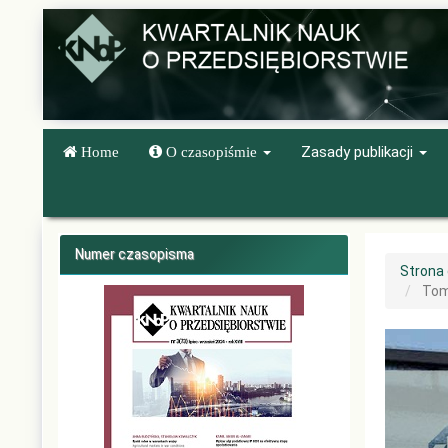
Quick
jump
to
page
content
Main
Navigation
Main
Zasady publikacji
Home
O czasopiśmie
Content
Sidebar
Numer czasopisma
Strona
Tom 