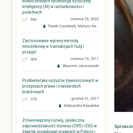
nowoczesnych technologii sztucznej
inteligencji (AI) w rachunkowości i
podatkach
czerwca 25, 2025
506
Paweł Czyżewski, Mariusz Ka...
Zastosowanie wyceny metodą
mnożnikową w transakcjach fuzji i
przejęć
czerwca 10, 2011
409
Sławomir Janiszewski
Problematyka oszustw żywnościowych w
przepisach prawa i standardach
branżowych
grudnia 31, 2017
378
Aleksandra Kowalska
Zrównoważony rozwój, społeczna
odpowiedzialność biznesu (CRS) i ESG w
Sprzeczn
świetle uregulowań prawnych w Polsce i