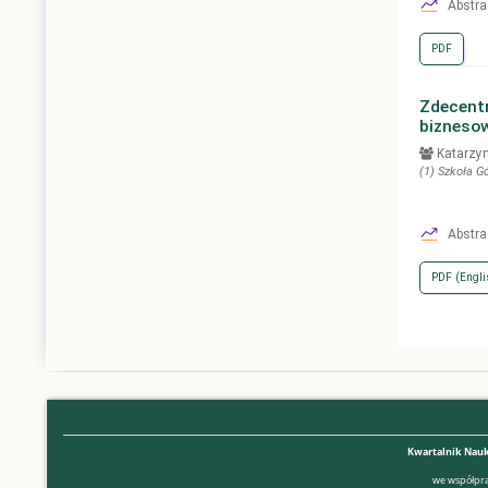
Abstra
PDF
Zdecentr
bizneso
Katarzy
(1)
Szkoła G
Abstra
PDF (Engli
Kwartalnik Nauk
we współpra