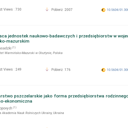
ct Views : 730
Pobierz :2007
10.5604/01.30
aca jednostek naukowo-badawczych i przedsiębiorstw w woje
ko-mazurskim
(1)
asadzki
tet Warmińsko-Mazurski w Olsztynie
, Polska
ct Views : 249
Pobierz :176
10.5604/01.30
stwo pszczelarskie jako forma przedsiębiorstwa rodzinnego
no-ekonomiczna
(1)
Popovych
 Akademia Nauk Rolniczych Ukrainy
, Ukraina