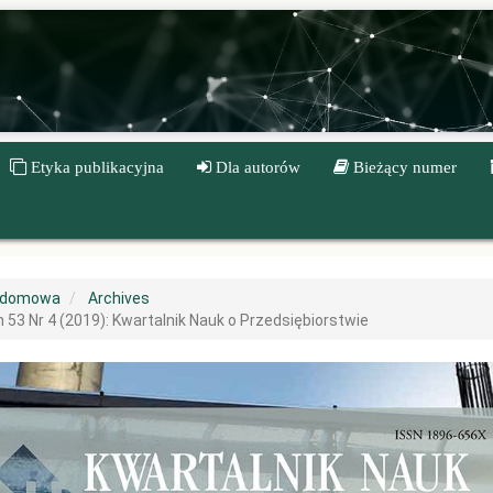
Etyka publikacyjna
Dla autorów
Bieżący numer
 domowa
Archives
53 Nr 4 (2019): Kwartalnik Nauk o Przedsiębiorstwie