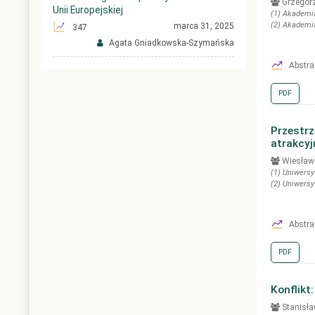
Grzegor
Unii Europejskiej
(1)
Akademia
(2)
Akademia
marca 31, 2025
347
Agata Gniadkowska-Szymańska
Abstra
PDF
Przestr
atrakcyj
Wiesław
(1)
Uniwersy
(2)
Uniwersy
Abstra
PDF
Konflikt
Stanisł