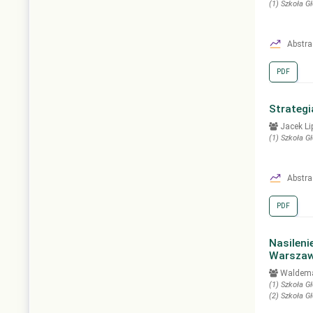
(1)
Szkoła G
Abstra
PDF
Strategi
Jacek Li
(1)
Szkoła G
Abstra
PDF
Nasileni
Warszaw
Waldema
(1)
Szkoła G
(2)
Szkoła G