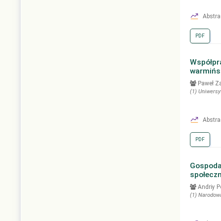
Abstra
PDF
Współpr
warmińs
Paweł Z
(1)
Uniwersy
Abstra
PDF
Gospodar
społecz
Andriy 
(1)
Narodowa