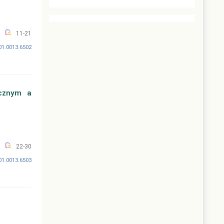
11-21
01.0013.6502
icznym a
22-30
01.0013.6503