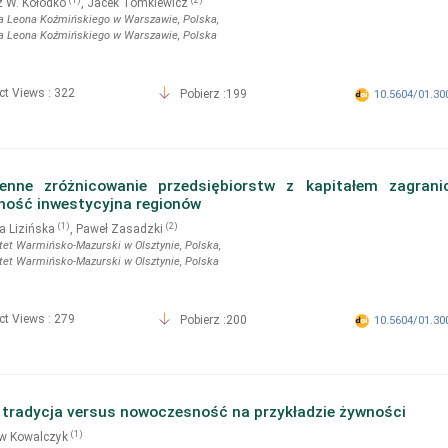
(1)
(2)
z W. Kołodko
, Jacek Tomkiewicz
 Leona Koźmińskiego w Warszawie
, Polska
,
 Leona Koźmińskiego w Warszawie
, Polska
ct Views : 322
Pobierz :199
10.5604/01.30
zenne zróżnicowanie przedsiębiorstw z kapitałem zagran
ność inwestycyjna regionów
(1)
(2)
a Lizińska
, Paweł Zasadzki
tet Warmińsko-Mazurski w Olsztynie
, Polska
,
tet Warmińsko-Mazurski w Olsztynie
, Polska
ct Views : 279
Pobierz :200
10.5604/01.30
: tradycja versus nowoczesność na przykładzie żywności
(1)
aw Kowalczyk