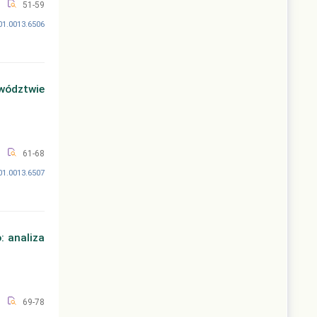
51-59
01.0013.6506
wództwie
61-68
01.0013.6507
: analiza
69-78