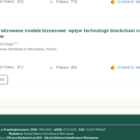
ct Views : 323
Pobierz :778
10.5604/01.30
alizowane modele biznesowe: wpływ technologii blockchain 
we
(1)
na Ciupa
ówna Handlowa w Warszawie
, Polska
ct Views : 412
Pobierz :455
10.5604/01.30
sh)
 o Przedsiębiorstwie
-
ISSN:
1896-656X -
eISSN:
2719-3276 -
DOI:
10.33119/KNoP
Wydawca:
Szkoła Główna Handlowa w Warszawie
cy z:
Oficyna Wydawnicza SGH
-
Szkoła Główna Handlowa w Warszawie