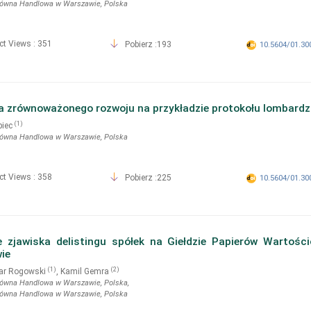
łówna Handlowa w Warszawie
, Polska
ct Views : 351
Pobierz :193
10.5604/01.30
a zrównoważonego rozwoju na przykładzie protokołu lombardz
(1)
piec
łówna Handlowa w Warszawie
, Polska
ct Views : 358
Pobierz :225
10.5604/01.30
e zjawiska delistingu spółek na Giełdzie Papierów Wartoś
ie
(1)
(2)
r Rogowski
, Kamil Gemra
łówna Handlowa w Warszawie
, Polska
,
łówna Handlowa w Warszawie
, Polska