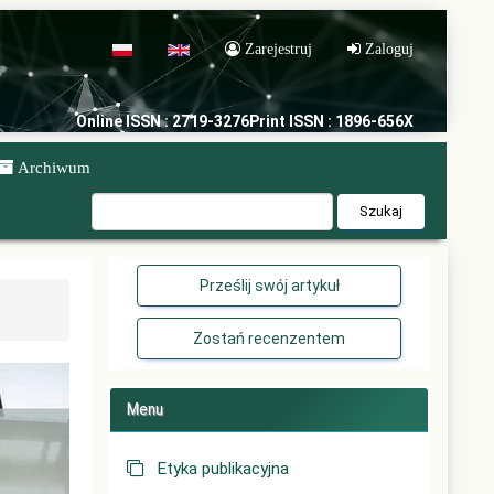
Zarejestruj
Zaloguj
POL
ENG
Online ISSN : 2719-3276
Print ISSN : 1896-656X
Archiwum
Szukaj
Prześlij swój artykuł
Zostań recenzentem
Menu
Etyka publikacyjna