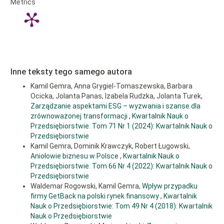
Article
Metrics
Papierów Wartościowych w Warszawie, Annales Universitatis Mariae
Details
Curie-Skłodowska, Sectio H Oeconomia 4.
Pietrzak E. (1999), Projekcja rozwoju rynku kapitałowego, polityki
kursowej i rynku walutowego oraz rynku pochodnych instrumentów
finansowych do roku 2003, Instytut Badań nad Gospodarką Rynkową,
Gdańsk 1999.
Regulamin Giełdy (2018), Regulamin Giełdy według stanu prawnego na
Inne teksty tego samego autora
3.04.2018 r.
https://www.gpw.pl/pub/GPW/files/PDF/regulacje/regulamin_gpw_30.04.18
Kamil Gemra, Anna Grygiel-Tomaszewska, Barbara
z dnia 24.04.2019 r.
Ocicka, Jolanta Panas, Izabela Rudzka, Jolanta Turek,
Zarządzanie aspektami ESG – wyzwania i szanse dla
Rozporządzenie (2017), Rozporządzenie Ministra Rozwoju i
Finansów z dnia 14 września 2017 r. w sprawie wzorów wezwań do
zrównoważonej transformacji
,
Kwartalnik Nauk o
zapisywania się na sprzedaż lub zamianę akcji spółki publicznej,
Przedsiębiorstwie: Tom 71 Nr 1 (2024): Kwartalnik Nauk o
szczegółowego sposobu ich ogłaszania oraz warunków nabywania
Przedsiębiorstwie
akcji w wyniku tych wezwań.
Kamil Gemra, Dominik Krawczyk, Robert Ługowski,
Ustawa (2005), Ustawa z dnia 29 lipca 2005 r. o ofercie publicznej i
Aniołowie biznesu w Polsce
,
Kwartalnik Nauk o
warunkach wprowadzania instrumentów finansowych do
Przedsiębiorstwie: Tom 66 Nr 4 (2022): Kwartalnik Nauk o
zorganizowanego systemu obrotu oraz o spółkach publicznych, DzU
Przedsiębiorstwie
2005, nr 184, poz. 1539, art. 72.
Waldemar Rogowski, Kamil Gemra,
Wpływ przypadku
firmy GetBack na polski rynek finansowy
,
Kwartalnik
Nauk o Przedsiębiorstwie: Tom 49 Nr 4 (2018): Kwartalnik
Nauk o Przedsiębiorstwie