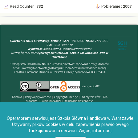
Read Counter :
732
Pobieranie :
2007
Kwartalnik Nauk o Przedsiębiorstwie
-
ISSN:
1896-656X -
eISSN:
2719-3276 -
DOI:
10.33119/KNoP
Wydawca:
Szkoła Główna Handlowa w Warszawie
we współpracy z:
Oficyna Wydawnicza SGH
-
Szkoła Główna Handlowa w
Warszawie
Czasopismo „Kwartalnik Nauk o Przedsiębiorstwie” zapewnia dostęp do treści
artykułów w trybie otwartego dostępu (Open Access) na zasadach licencji
Creative Commons Uznanie autorstwa 4.0 Międzynarodowe (CC BY 4.0).
Licencja CC-BY
Kontakt
|
Polityka prywatności
|
Copyright i licencje
|
Dla czytelników
|
Dla
autorów
|
Dla bibliotekarzy
|
Deklaracja dostępności
Operatorem serwisu jest Szkoła Główna Handlowa w Warszawie.
Używamy plików cookies w celu zapewnienia prawidłowego
funkcjonowania serwisu.
Więcej informacji