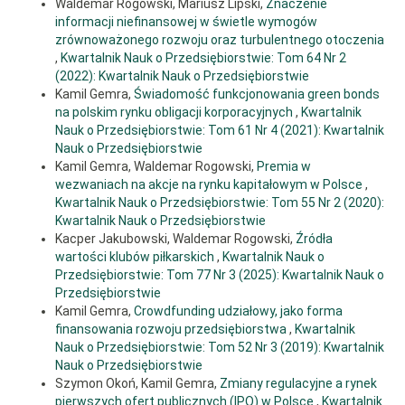
Waldemar Rogowski, Mariusz Lipski,
Znaczenie
informacji niefinansowej w świetle wymogów
zrównoważonego rozwoju oraz turbulentnego otoczenia
,
Kwartalnik Nauk o Przedsiębiorstwie: Tom 64 Nr 2
(2022): Kwartalnik Nauk o Przedsiębiorstwie
Kamil Gemra,
Świadomość funkcjonowania green bonds
na polskim rynku obligacji korporacyjnych
,
Kwartalnik
Nauk o Przedsiębiorstwie: Tom 61 Nr 4 (2021): Kwartalnik
Nauk o Przedsiębiorstwie
Kamil Gemra, Waldemar Rogowski,
Premia w
wezwaniach na akcje na rynku kapitałowym w Polsce
,
Kwartalnik Nauk o Przedsiębiorstwie: Tom 55 Nr 2 (2020):
Kwartalnik Nauk o Przedsiębiorstwie
Kacper Jakubowski, Waldemar Rogowski,
Źródła
wartości klubów piłkarskich
,
Kwartalnik Nauk o
Przedsiębiorstwie: Tom 77 Nr 3 (2025): Kwartalnik Nauk o
Przedsiębiorstwie
Kamil Gemra,
Crowdfunding udziałowy, jako forma
finansowania rozwoju przedsiębiorstwa
,
Kwartalnik
Nauk o Przedsiębiorstwie: Tom 52 Nr 3 (2019): Kwartalnik
Nauk o Przedsiębiorstwie
Szymon Okoń, Kamil Gemra,
Zmiany regulacyjne a rynek
pierwszych ofert publicznych (IPO) w Polsce
,
Kwartalnik