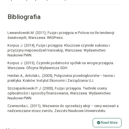
Bibliografia
Lewandowski M. (2011), Fuzje i przejęcia w Polsce na tle tendencji
światowych, Warszawa: WIGPress.
Korpus J. (2014), Fuzje i przejęcia. Kluczowe czynniki sukcesu i
przyczyny niepowodzeń transakcji, Warszawa: Wydawnictwo
Naukowe PWN.
Korpus J. (2013), Czynniki podatności spółek na wrogie przejęcia.
Warszawa: Oficyna Wydawnicza SGH.
Herdan A., Antolak L. (2005), Połączenia przedsiębiorstw – teoria i
praktyka. Kraków: Instytut Ekonomii i Zarządzania UJ.
Szczepankowski P. J. (2000), Fuzje i przejęcia. Techniki oceny
opłacalności i sposoby finansowania, Warszawa: Wydawnictwo
Naukowe PWN.
Czerwonka L. (2011), Wezwanie do sprzedaży akcji – ceny wezwań a
nadzwyczajne stopy zwrotu, Zeszyty Naukowe Uniwersytetu
Szczecińskiego, Finanse, Rynki finansowe, ubezpieczenia nr 38.
Szczecin: Wydawnictwo Uniwersytetu Szczecińskiego.
Read More
Królik-Kołtunik K. (2015), Przymusowy wykup akcji na Giełdzie