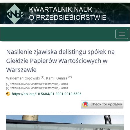
Quick
jump
to
page
content
Main
Tog
Navigation
navi
Main
Content
Nasilenie zjawiska delistingu spółek na
Sidebar
Giełdzie Papierów Wartościowych w
Warszawie
(1)
(2)
Waldemar Rogowski
,
Kamil Gemra
(1)
Szkoła Główna Handlowa w Warszawie
, Polska
,
(2)
Szkoła Główna Handlowa w Warszawie
, Polska
https://doi.org/10.5604/01.3001.0013.6506
Article
Sidebar