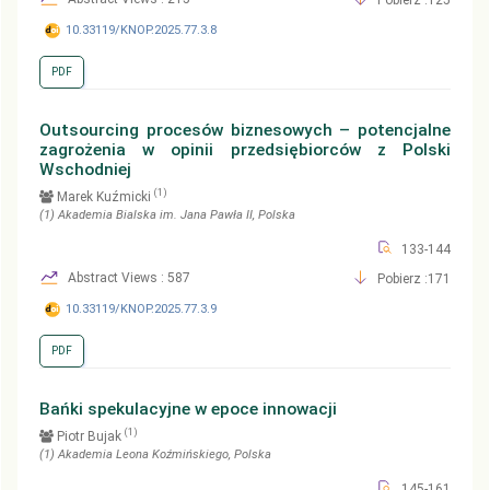
10.33119/KNOP.2025.77.3.8
PDF
Outsourcing procesów biznesowych – potencjalne
zagrożenia w opinii przedsiębiorców z Polski
Wschodniej
(1)
Marek Kuźmicki
(1)
Akademia Bialska im. Jana Pawła II
, Polska
133-144
Abstract Views : 587
Pobierz :171
10.33119/KNOP.2025.77.3.9
PDF
Bańki spekulacyjne w epoce innowacji
(1)
Piotr Bujak
(1)
Akademia Leona Koźmińskiego
, Polska
145-161