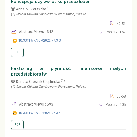
koncepcja czy zwrot ku przeszłości
(1)
Anna M. Zarzycka
(1)
Szkoła Główna Gandlowa w Warszawie
, Polska
43-51
Abstract Views : 342
Pobierz :167
10.33119/KNOP.2025.77.3.3
PDF
Faktoring a płynność finansowa małych
przedsiębiorstw
(1)
Danuta Olewnik-Cieplińska
(1)
Szkoła Główna Gandlowa w Warszawie
, Polska
53-68
Abstract Views : 593
Pobierz :605
10.33119/KNOP.2025.77.3.4
PDF