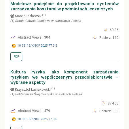
Modelowe podejście do projektowania systemów
zarządzania kosztami w podmiotach leczniczych
(1)
Marcin Pielaszek
(1)
Szkoła Główna Gandlowa w Warszawie
, Polska
69-86
Abstract Views : 304
Pobierz :160
10.33119/KNOP.2025.77.3.5
PDF
Kultura ryzyka jako komponent zarządzania
ryzykiem we współczesnym przedsiębiorstwie –
wybrane aspekty
(1)
Krzysztof Łusiakowski
(1)
Politechnika Świętokrzyska w Kielcach
, Polska
87-103
Abstract Views : 479
Pobierz :338
10.33119/KNOP.2025.77.3.6