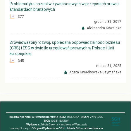
Problematyka oszustw żywnościowych w przepisach prawa i
standardach branżowych
377
grudnia 31, 2017
Aleksandra Kowalska
Zrównoważony rozwój, społeczna odpowiedzialność biznesu
(CRS) i ESG w świetle uregulowań prawnych w Polsce i Unii
Europejskiej
345
marca 31, 2025
Agata Gniadkowska-Szymańska
Kwartalnik Nauk o Przedsiębiorstwie
-
ISSN:
1896-656X -
eISSN:
2719-3276 -
DOI:
10.33119/KNoP
Wydawca:
Szkoła Główna Handlowa w Warszawie
we współpracy z:
Oficyna Wydawnicza SGH
-
Szkoła Główna Handlowa w