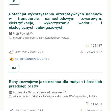
PDF
Potencjał wykorzystania alternatywnych napędów
w transporcie samochodowym towarowym:
elektryfikacja, wykorzystanie wodoru i
ekologicznych paliw gazowych
(1)
Piotr Pawlak
(1)
Instytutu Transportu Samochodowego
, Polska
105-117
Abstract Views : 273
Pobierz :267
10.33119/KNOP.2025.77.3.7
PDF
Bony rozwojowe jako szansa dla małych i średnich
przedsiębiorstw
(1)
Agnieszka Szuszakiewicz-Idziaszek
(1)
Akademia im. Jakuba z Paradyża w Gorzowie Wielkopolskim
, Polska
119-132
Abstract Views : 215
Pobierz :125