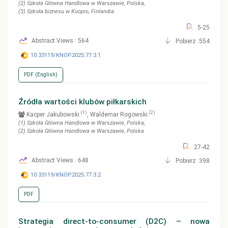
(2)
Szkoła Główna Handlowa w Warszawie
, Polska
,
(3)
Szkoła biznesu w Kuopio
, Finlandia
5-25
Abstract Views : 564
Pobierz :554
10.33119/KNOP.2025.77.3.1
PDF (English)
Źródła wartości klubów piłkarskich
(1)
(2)
Kacper Jakubowski
, Waldemar Rogowski
(1)
Szkoła Główna Handlowa w Warszawie
, Polska
,
(2)
Szkoła Główna Handlowa w Warszawie
, Polska
27-42
Abstract Views : 648
Pobierz :398
10.33119/KNOP.2025.77.3.2
PDF
Strategia direct-to-consumer (D2C) – nowa