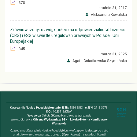
378
grudnia 31, 2017
Aleksandra Kowalska
Zrównoważony rozwój, społeczna odpowiedzialność biznesu
(CRS) i ESG w świetle uregulowań prawnych w Polsce i Unii
Europejskiej
345
marca 31, 2025
Agata Gniadkowska-Szymańska
Kwartalnik Nauk o Przedsiębiorstwie
-
ISSN:
1896-656X -
eISSN:
2719-3276 -
DOI:
10.33119/KNoP
Wydawca:
Szkoła Główna Handlowa w Warszawie
we współpracy z:
Oficyna Wydawnicza SGH
-
Szkoła Główna Handlowa w
Warszawie
Czasopismo „Kwartalnik Nauk o Przedsiębiorstwie” zapewnia dostęp do treści
artykułów w trybie otwartego dostępu (Open Access) na zasadach licencji