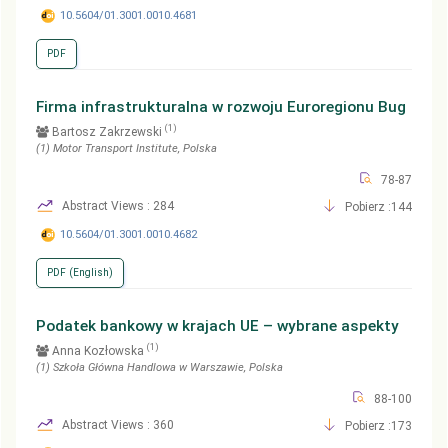
10.5604/01.3001.0010.4681
PDF
Firma infrastrukturalna w rozwoju Euroregionu Bug
(1)
Bartosz Zakrzewski
(1)
Motor Transport Institute
, Polska
78-87
Abstract Views : 284
Pobierz :144
10.5604/01.3001.0010.4682
PDF (English)
Podatek bankowy w krajach UE – wybrane aspekty
(1)
Anna Kozłowska
(1)
Szkoła Główna Handlowa w Warszawie
, Polska
88-100
Abstract Views : 360
Pobierz :173