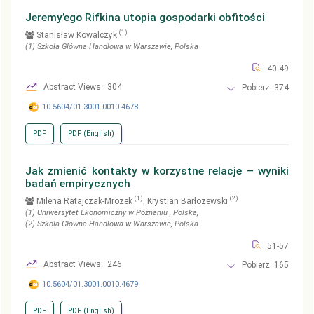
Jeremy’ego Rifkina utopia gospodarki obfitości
(1)
Stanisław Kowalczyk
(1)
Szkoła Główna Handlowa w Warszawie
, Polska
40-49
Abstract Views : 304
Pobierz :374
10.5604/01.3001.0010.4678
PDF
PDF (English)
Jak zmienić kontakty w korzystne relacje – wyniki
badań empirycznych
(1)
(2)
Milena Ratajczak-Mrozek
, Krystian Barłożewski
(1)
Uniwersytet Ekonomiczny w Poznaniu
, Polska
,
(2)
Szkoła Główna Handlowa w Warszawie
, Polska
51-57
Abstract Views : 246
Pobierz :165
10.5604/01.3001.0010.4679
PDF
PDF (English)