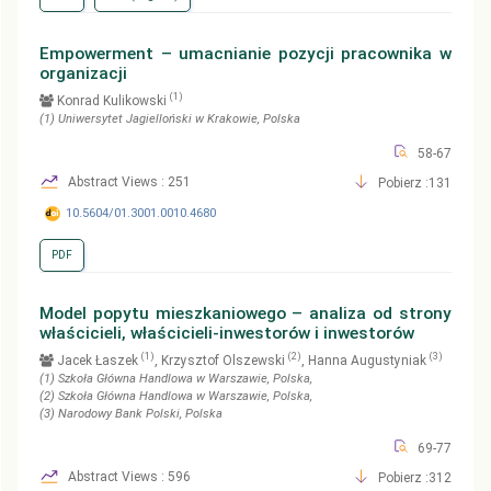
Empowerment – umacnianie pozycji pracownika w
organizacji
(1)
Konrad Kulikowski
(1)
Uniwersytet Jagielloński w Krakowie
, Polska
58-67
Abstract Views : 251
Pobierz :131
10.5604/01.3001.0010.4680
PDF
Model popytu mieszkaniowego – analiza od strony
właścicieli, właścicieli-inwestorów i inwestorów
(1)
(2)
(3)
Jacek Łaszek
, Krzysztof Olszewski
, Hanna Augustyniak
(1)
Szkoła Główna Handlowa w Warszawie
, Polska
,
(2)
Szkoła Główna Handlowa w Warszawie
, Polska
,
(3)
Narodowy Bank Polski
, Polska
69-77
Abstract Views : 596
Pobierz :312