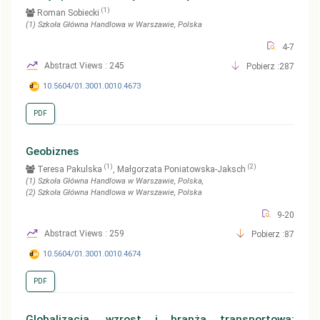
(1)
Roman Sobiecki
(1)
Szkoła Główna Handlowa w Warszawie
, Polska
4-7
Abstract Views : 245
Pobierz :287
10.5604/01.3001.0010.4673
PDF
Geobiznes
(1)
(2)
Teresa Pakulska
, Małgorzata Poniatowska-Jaksch
(1)
Szkoła Główna Handlowa w Warszawie
, Polska
,
(2)
Szkoła Główna Handlowa w Warszawie
, Polska
9-20
Abstract Views : 259
Pobierz :87
10.5604/01.3001.0010.4674
PDF
Globalizacja, wzrost i branża transportowa: