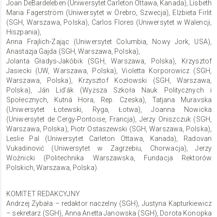
Joan DeBardeleben (Uniwersytet Carleton Ottawa, Kanada), Lisbeth
Maria Fagerström (Uniwersytet w Örebro, Szwecja), Elżbieta Firlit
(SGH, Warszawa, Polska), Carlos Flores (Uniwersytet w Walencji,
Hiszpania),
Anna Frajlich-Zając (Uniwersytet Columbia, Nowy Jork, USA),
Anastazja Gajda (SGH, Warszawa, Polska),
Jolanta Gładys-Jakóbik (SGH, Warszawa, Polska), Krzysztof
Jasiecki (UW, Warszawa, Polska), Violetta Korporowicz (SGH,
Warszawa, Polska), Krzysztof Kozłowski (SGH, Warszawa,
Polska), Ján Lid’ák (Wyższa Szkoła Nauk Politycznych i
Społecznych, Kutná Hora, Rep. Czeska), Tatjana Muravska
(Uniwersytet Łotewski, Ryga, Łotwa), Joanna Nowicka
(Uniwersytet de Cergy-Pontoise, Francja), Jerzy Oniszczuk (SGH,
Warszawa, Polska), Piotr Ostaszewski (SGH, Warszawa, Polska),
Leslie Pal (Uniwersytet Carleton Ottawa, Kanada), Radovan
Vukadinović (Uniwersytet w Zagrzebiu, Chorwacja), Jerzy
Woźnicki (Politechnika Warszawska, Fundacja Rektorów
Polskich, Warszawa, Polska)
KOMITET REDAKCYJNY
Andrzej Zybała – redaktor naczelny (SGH), Justyna Kapturkiewicz
– sekretarz (SGH), Anna Anetta Janowska (SGH), Dorota Konopka