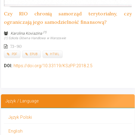
Czy RIO chronią samorząd terytorialny, czy
ograniczają jego samodzielność finansową?
(1)
Karolina Koviazina
(1) Szkoła Główna Handlowa w Warszawie
73-90
PDF
EPUB
HTML
DOI:
https://doi.org/10.33119/KSzPP.2018.2.5
Język / Language
Język Polski
English