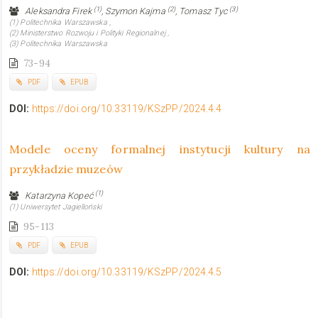
(1)
(2)
(3)
Aleksandra Firek
, Szymon Kajma
, Tomasz Tyc
(1) Politechnika Warszawska ,
(2) Ministerstwo Rozwoju i Polityki Regionalnej ,
(3) Politechnika Warszawska
73-94
PDF
EPUB
DOI:
https://doi.org/10.33119/KSzPP/2024.4.4
Modele oceny formalnej instytucji kultury na
przykładzie muzeów
(1)
Katarzyna Kopeć
(1) Uniwersytet Jagielloński
95-113
PDF
EPUB
DOI:
https://doi.org/10.33119/KSzPP/2024.4.5