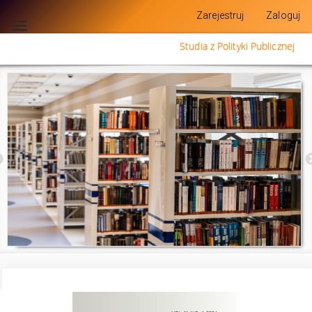
Szybki
Zarejestruj
Zaloguj
skok
Toggle
do
navigation
Studia z Polityki Publicznej
zawartości
strony
Nawigacja
główna
Główna
treść
Pasek
boczny