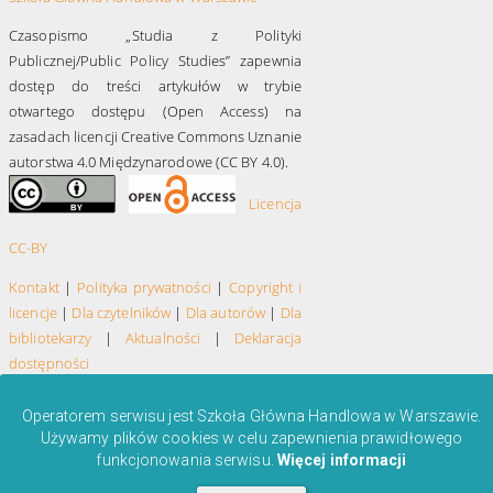
Czasopismo „Studia z Polityki
Publicznej/Public Policy Studies” zapewnia
dostęp do treści artykułów w trybie
otwartego dostępu (Open Access) na
zasadach licencji Creative Commons Uznanie
autorstwa 4.0 Międzynarodowe (CC BY 4.0).
Licencja
CC-BY
Kontakt
|
Polityka prywatności
|
Copyright i
licencje
|
Dla czytelników
|
Dla autorów
|
Dla
bibliotekarzy
|
Aktualności
|
Deklaracja
dostępności
Operatorem serwisu jest Szkoła Główna Handlowa w Warszawie.
Używamy plików cookies w celu zapewnienia prawidłowego
funkcjonowania serwisu.
Więcej informacji