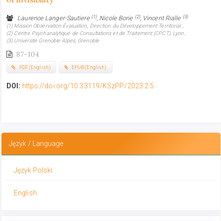
(1)
(2)
(3)
Laurence Langer-Sautiere
, Nicole Borie
, Vincent Rialle
(1) Mission Observation Évaluation, Direction du Développement Territorial ,
(2) Centre Psychanalytique de Consultations et de Traitement (CPCT), Lyon ,
(3) Université Grenoble Alpes, Grenoble
87-104
PDF (English)
EPUB (English)
DOI:
https://doi.org/10.33119/KSzPP/2023.2.5
Język / Language
Język Polski
English