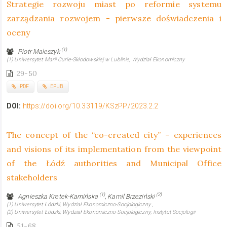
Strategie rozwoju miast po reformie systemu
zarządzania rozwojem - pierwsze doświadczenia i
oceny
(1)
Piotr Maleszyk
(1) Uniwersytet Marii Curie-Skłodowskiej w Lublinie, Wydział Ekonomiczny
29-50
PDF
EPUB
DOI:
https://doi.org/10.33119/KSzPP/2023.2.2
The concept of the “co-created city” – experiences
and visions of its implementation from the viewpoint
of the Łódź authorities and Municipal Office
stakeholders
(1)
(2)
Agnieszka Kretek-Kamińska
, Kamil Brzeziński
(1) Uniwersytet Łódzki, Wydział Ekonomiczno-Socjologiczny ,
(2) Uniwersytet Łódzki; Wydział Ekonomiczno-Socjologiczny; Instytut Socjologii
51-68