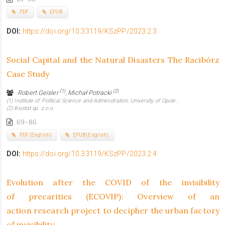
PDF
EPUB
DOI:
https://doi.org/10.33119/KSzPP/2023.2.3
Social Capital and the Natural Disasters The Racibórz
Case Study
(1)
(2)
Robert Geisler
, Michał Potracki
(1) Institute of Political Science and Administration, University of Opole ,
(2) Biostat sp. z o.o.
69-86
PDF (English)
EPUB (English)
DOI:
https://doi.org/10.33119/KSzPP/2023.2.4
Evolution after the COVID of the invisibility
of precarities (ECOVIP): Overview of an
action research project to decipher the urban factory
of invisibility