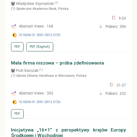
(1)
Władysław Szymański
(1)
Społeczna Akademia Nauk
, Polska
9-20
Abstract Views : 168
Pobierz :306
10.5604/01.3001.0012.4725
PDF
PDF (English)
Mała firma niszowa – próba zdefiniowania
(1)
Piotr Barczak
(1)
Szkoła Główna Handlowa w Warszawie
, Polska
21-27
Abstract Views : 302
Pobierz :232
10.5604/01.3001.0012.4726
PDF
Inicjatywa „16+1” z perspektywy krajów Europy
Środkowej i Wschodniej