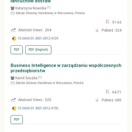
łańcuchów dostaw
(1)
Katarzyna Nowicka
(1)
Szkoły Głównej Handlowej w Warszawie
, Polska
51-63
Abstract Views : 264
Pobierz :324
10.5604/01.3001.0012.4729
PDF
PDF (English)
Business Intelligence w zarządzaniu współczesnych
przedsiębiorstw
(1)
Kamil Soszka
(1)
Szkoła Główna Handlowa w Warszawie
, Polska
64-71
Abstract Views : 525
Pobierz :680
10.5604/01.3001.0012.4730
PDF