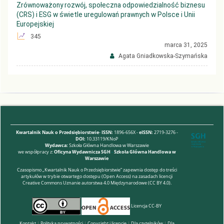
Zrównoważony rozwój, społeczna odpowiedzialność biznesu
(CRS) i ESG w świetle uregulowań prawnych w Polsce i Unii
Europejskiej
345
marca 31, 2025
Agata Gniadkowska-Szymańska
Kwartalnik Nauk o Przedsiębiorstwie
-
ISSN:
1896-656X -
eISSN:
2719-3276 -
DOI:
10.33119/KNoP
Wydawca:
Szkoła Główna Handlowa w Warszawie
we współpracy z:
Oficyna Wydawnicza SGH
-
Szkoła Główna Handlowa w
Warszawie
Czasopismo „Kwartalnik Nauk o Przedsiębiorstwie” zapewnia dostęp do treści
artykułów w trybie otwartego dostępu (Open Access) na zasadach licencji
Creative Commons Uznanie autorstwa 4.0 Międzynarodowe (CC BY 4.0).
Licencja CC-BY
Kontakt
|
Polityka prywatności
|
Copyright i licencje
|
Dla czytelników
|
Dla