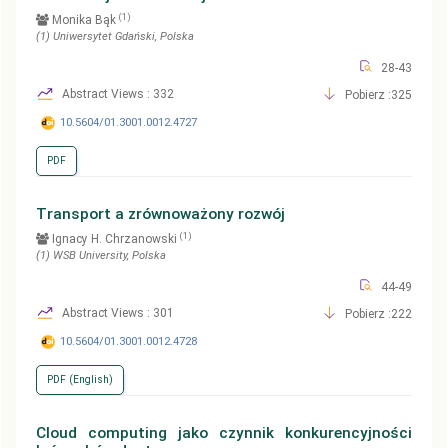
(1)
Monika Bąk
(1)
Uniwersytet Gdański
, Polska
28-43
Abstract Views : 332
Pobierz :325
10.5604/01.3001.0012.4727
PDF
Transport a zrównoważony rozwój
(1)
Ignacy H. Chrzanowski
(1)
WSB University
, Polska
44-49
Abstract Views : 301
Pobierz :222
10.5604/01.3001.0012.4728
PDF (English)
Cloud computing jako czynnik konkurencyjności