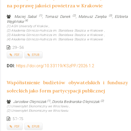
na poprawę jakości powietrza w Krakowie
(1)
(2)
(3)
Maciej Sabal
, Tomasz Danek
, Mateusz Zaręba
, Elżbieta
(4)
Węglińska
(1) AGH University of Kraków ,
(2) Akademia Górniczo-Hutnicza im. Stanisława Staszica w Krakowie ,
(3) Akademia Górniczo-Hutnicza im. Stanisława Staszica w Krakowie ,
(4) Akademia Górniczo-Hutnicza im. Stanisława Staszica w Krakowie
29-56
PDF
EPUB
DOI:
https://doi.org/10.33119/KSzPP/2026.1.2
Współistnienie budżetów obywatelskich i funduszy
sołeckich jako form partycypacji publicznej
(1)
(2)
Jarosław Olejniczak
, Dorota Bednarska-Olejniczak
(1) Uniwersytet Ekonomiczny we Wrocławiu ,
(2) Uniwersytet Ekonomiczny we Wrocławiu
57-75
PDF
EPUB