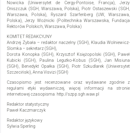
Nowicka (Uniwersytet de Cergy-Pontoise, Francja), Jerzy
Oniszczuk (SGH, Warszawa, Polska), Piotr Ostaszewski (SGH,
Warszawa, Polska), Ryszard Szarfenberg (UW, Warszawa,
Polska), Jerzy Woźnicki (Politechnika Warszawska, Fundacja
Rektorów Polskich, Warszawa, Polska)
KOMITET REDAKCYJNY
Andrzej Zybała – redaktor naczelny (SGH), Klaudia Wolniewicz-
Slomka – sekretarz (SGH),
Dorota Konopka (SGH), Krzysztof Księżopolski (SGH), Paweł
Kubicki (SGH), Paulina Legutko-Kobus (SGH), Jan Misiuna
(SGH), Benedykt Opałka (SGH), Piotr Szkudlarek (Uniwersytet
Szczeciński), Anna Visvizi (SGH)
Czasopismo jest recenzowane oraz wydawane zgodnie z
regułami etyki wydawniczej, więcej informacji na stronie
internetowej czasopisma: http://szpp.sgh.waw.pl
Redaktor statystyczny
Paweł Kaczmarczyk
Redaktor językowy
Sylwia Sperling