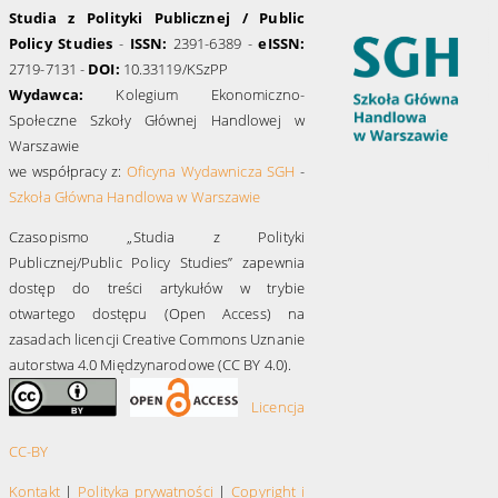
Studia z Polityki Publicznej / Public
Policy Studies
-
ISSN:
2391-6389 -
eISSN:
2719-7131 -
DOI:
10.33119/KSzPP
Wydawca:
Kolegium Ekonomiczno-
Społeczne Szkoły Głównej Handlowej w
Warszawie
we współpracy z:
Oficyna Wydawnicza SGH
-
Szkoła Główna Handlowa w Warszawie
Czasopismo „Studia z Polityki
Publicznej/Public Policy Studies” zapewnia
dostęp do treści artykułów w trybie
otwartego dostępu (Open Access) na
zasadach licencji Creative Commons Uznanie
autorstwa 4.0 Międzynarodowe (CC BY 4.0).
Licencja
CC-BY
Kontakt
|
Polityka prywatności
|
Copyright i