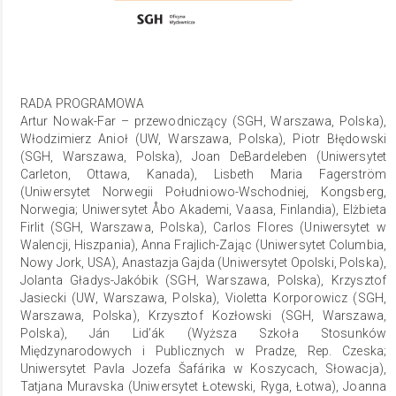
RADA PROGRAMOWA
Artur Nowak-Far – przewodniczący (SGH, Warszawa, Polska),
Włodzimierz Anioł (UW, Warszawa, Polska), Piotr Błędowski
(SGH, Warszawa, Polska), Joan DeBardeleben (Uniwersytet
Carleton, Ottawa, Kanada), Lisbeth Maria Fagerström
(Uniwersytet Norwegii Południowo-Wschodniej, Kongsberg,
Norwegia; Uniwersytet Åbo Akademi, Vaasa, Finlandia), Elżbieta
Firlit (SGH, Warszawa, Polska), Carlos Flores (Uniwersytet w
Walencji, Hiszpania), Anna Frajlich-Zając (Uniwersytet Columbia,
Nowy Jork, USA), Anastazja Gajda (Uniwersytet Opolski, Polska),
Jolanta Gładys-Jakóbik (SGH, Warszawa, Polska), Krzysztof
Jasiecki (UW, Warszawa, Polska), Violetta Korporowicz (SGH,
Warszawa, Polska), Krzysztof Kozłowski (SGH, Warszawa,
Polska), Ján Lid’ák (Wyższa Szkoła Stosunków
Międzynarodowych i Publicznych w Pradze, Rep. Czeska;
Uniwersytet Pavla Jozefa Šafárika w Koszycach, Słowacja),
Tatjana Muravska (Uniwersytet Łotewski, Ryga, Łotwa), Joanna