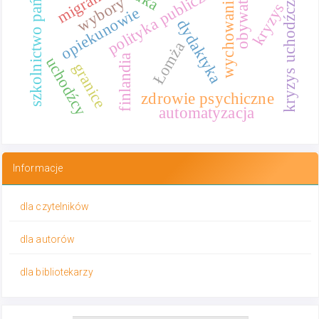
szkolnictwo państwowe
polityka publiczna
migranci
obywatel
kryzys uchodźczy
wybory
wychowanie
kryzys
opiekunowie
dydaktyka
Łomża
finlandia
uchodźcy
granice
zdrowie psychiczne
automatyzacja
Informacje
dla czytelników
dla autorów
dla bibliotekarzy