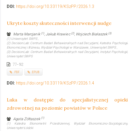
DOI:
https://doi.org/10.33119/KSzPP/2026.1.3
Ukryte koszty skuteczności interwencji nudge
(1)
(2)
(3)
Marta Marcjanik
, Jakub Krawiec
, Wojciech Białaszek
(1) Uniwersytet SWPS ,
(2) DecisionLab: Centrum Badań Behawioralnych nad Decyzjami, Katedra Psychologii
Ekonomicznej i Biznesu, Wydział Psychologii w Warszawie, Uniwersytet SWPS ,
(3) DecisionLab: Centrum Badań Behawioralnych nad Decyzjami, Instytut Psychologii,
Uniwersytet SWPS
77-92
PDF
EPUB
DOI:
https://doi.org/10.33119/KSzPP/2026.1.4
Luka w dostępie do specjalistycznej opieki
zdrowotnej na poziomie powiatów w Polsce
(1)
Agata Żółtaszek
(1) Katedra Ekonometrii Przestrzennej, Wydział Ekonomiczno-Socjologiczny,
Uniwersytet Łódzki