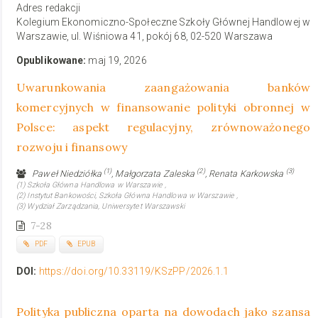
Adres redakcji
Kolegium Ekonomiczno-Społeczne Szkoły Głównej Handlowej w
Warszawie, ul. Wiśniowa 41, pokój 68, 02-520 Warszawa
Opublikowane:
maj 19, 2026
Uwarunkowania zaangażowania banków
komercyjnych w finansowanie polityki obronnej w
Polsce: aspekt regulacyjny, zrównoważonego
rozwoju i finansowy
(1)
(2)
(3)
Paweł Niedziółka
, Małgorzata Zaleska
, Renata Karkowska
(1) Szkoła Główna Handlowa w Warszawie ,
(2) Instytut Bankowości, Szkoła Główna Handlowa w Warszawie ,
(3) Wydział Zarządzania, Uniwersytet Warszawski
7-28
PDF
EPUB
DOI:
https://doi.org/10.33119/KSzPP/2026.1.1
Polityka publiczna oparta na dowodach jako szansa