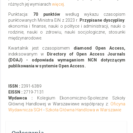
różnych jej wymiarach
więcej
.
Punktacja:
70 punktów
według wykazu czasopism
punktowanych Ministra EiN z 2023 r.
Przypisane dyscypliny
:
ekonomia i finanse, nauki o polityce i administracji, nauki o
rodzinie, nauki o zdrowiu, nauki socjologiczne, stosunki
międzynarodowe.
Kwartalnik jest czasopismem
diamond Open Access,
indeksowanym w
Directory of Open Access Journals
(DOAJ) - odpowiada wymaganiom NCN dotyczącym
publikowania w systemie Open Access.
ISSN
:
2391-6389
EISSN
:
2719-7131
Wydawca :
Kolegium Ekonomiczno-Społeczne Szkoły
Głównej Handlowej w Warszawie
we współpracy z:
Oficyna
Wydawnicza SGH
-
Szkoła Główna Handlowa w Warszawie